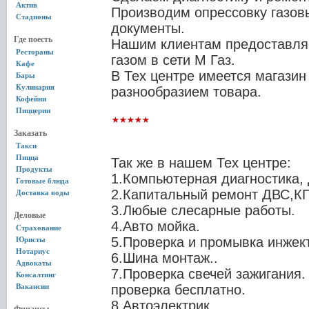
Актив
Производим опрессовку газов
Стадионы
документы.
Где поесть
Нашим клиентам предоставляе
Рестораны
газом в сети М Газ.
Кафе
В Тех центре имеется магази
Бары
Кулинария
разнообразием товара.
Кофейни
Пиццерии
Заказать
Такси
Пицца
Так же в нашем Тех центре:
Продукты
1.Компьютерная диагностика,
Готовые блюда
2.Капитальный ремонт ДВС,К
Доставка воды
3.Любые слесарные работы.
Деловые
4.Авто мойка.
Страхование
5.Проверка и промывка инжек
Юристы
Нотариус
6.Шина монтаж..
Адвокаты
7.Проверка свечей зажигания.
Консалтинг
Вакансии
проверка бесплатно.
8.Автоэлектрик.