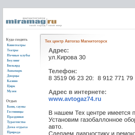
Куда сходить
Тех центр Автогаз Магнитогорск
Кинотеатры
Адрес:
Театры
Ночные клубы
ул.Кирова 30
Боулинг
Бильярд
Телефон:
Аквапарк
Дворцы
8 3519 06 23 20: 8 912 771 79
Казино
Цирк
Адрес в интернете:
Музеи
www.avtogaz74.ru
Отдых
Бани, сауны
В нашем Тех центре имеется п
Гостиницы
Праздники
Установим газобаллонное обо
Турагенства
авто.
Дома отдыха
Природа
Сделаем диагностику и ремон