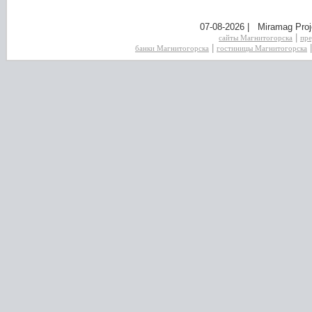
07-08-2026 | Miramag Proj
|
сайты Магнитогорска
пре
|
банки Магнитогорска
гостиницы Магнитогорска