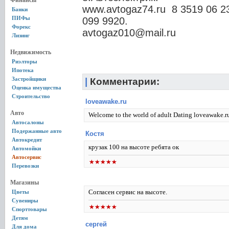
Финансы
www.avtogaz74.ru 8 3519 06 23
Банки
ПИФы
099 9920.
Форекс
avtogaz010@mail.ru
Лизинг
Недвижимость
Риэлторы
Ипотека
Застройщики
|
Комментарии:
Оценка имущества
Строительство
loveawake.ru
Авто
Welcome to the world of adult Dating loveawake.r
Автосалоны
Подержанные авто
Костя
Автокредит
крузак 100 на высоте ребята ок
Автомойки
Автосервис
Перевозки
Магазины
Согласен сервис на высоте.
Цветы
Сувениры
Спорттовары
Детям
сергей
Для дома