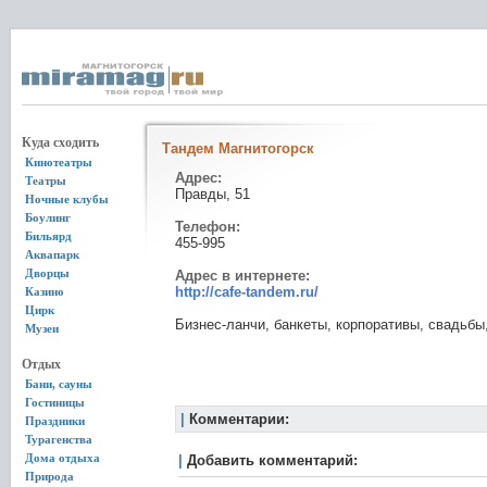
Куда сходить
Тандем Магнитогорск
Кинотеатры
Адрес:
Театры
Правды, 51
Ночные клубы
Боулинг
Телефон:
Бильярд
455-995
Аквапарк
Дворцы
Адрес в интернете:
http://cafe-tandem.ru/
Казино
Цирк
Бизнес-ланчи, банкеты, корпоративы, свадьбы
Музеи
Отдых
Бани, сауны
Гостиницы
|
Комментарии:
Праздники
Турагенства
Дома отдыха
|
Добавить комментарий:
Природа