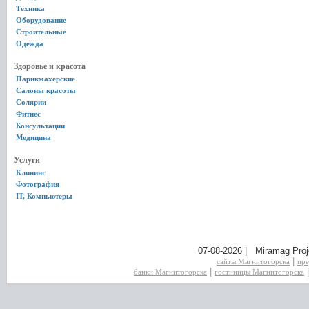
Техника
Оборудование
Строительные
Одежда
Здоровье и красота
Парикмахерские
Салоны красоты
Солярии
Фитнес
Консультации
Медицина
Услуги
Клининг
Фотография
IT, Компьютеры
07-08-2026 | Miramag Proj
|
сайты Магнитогорска
пре
|
банки Магнитогорска
гостиницы Магнитогорска