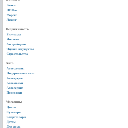
Финансы
Банки
ПИФы
Форекс
Лизинг
Недвижимость
Риэлторы
Ипотека
Застройщики
Оценка имущества
Строительство
Авто
Автосалоны
Подержанные авто
Автокредит
Автомойки
Автосервис
Перевозки
Магазины
Цветы
Сувениры
Спорттовары
Детям
Для дома