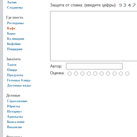
Актив
Защита от спама: (введите цифры)
Стадионы
Где поесть
Рестораны
Кафе
Бары
Кулинария
Кофейни
Пиццерии
Заказать
Такси
Автор:
Пицца
Оценка:
Продукты
Готовые блюда
Доставка воды
Деловые
Страхование
Юристы
Нотариус
Адвокаты
Консалтинг
Вакансии