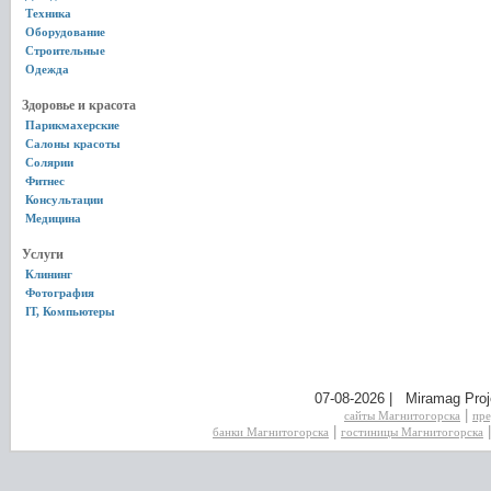
Техника
Оборудование
Строительные
Одежда
Здоровье и красота
Парикмахерские
Салоны красоты
Солярии
Фитнес
Консультации
Медицина
Услуги
Клининг
Фотография
IT, Компьютеры
07-08-2026 | Miramag Proj
|
сайты Магнитогорска
пре
|
банки Магнитогорска
гостиницы Магнитогорска