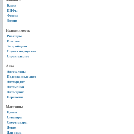
Финансы
Банки
ПИФы
Форекс
Лизинг
Недвижимость
Риэлторы
Ипотека
Застройщики
Оценка имущества
Строительство
Авто
Автосалоны
Подержанные авто
Автокредит
Автомойки
Автосервис
Перевозки
Магазины
Цветы
Сувениры
Спорттовары
Детям
Для дома