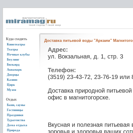
Куда сходить
Доставка питьевой воды "Аркаим" Магнитого
Кинотеатры
Адрес:
Театры
Ночные клубы
ул. Вокзальная, д. 1, стр. 3
Боулинг
Бильярд
Телефон:
Аквапарк
Дворцы
(3519) 23-43-72, 23-76-19 или 
Казино
Цирк
Доставка природной питьевой 
Музеи
офис в магнитогорске.
Отдых
Бани, сауны
Гостиницы
Праздники
Турагенства
Вкусная и полезная питьевая 
Дома отдыха
Природа
зоровья и здоровья ваших сот