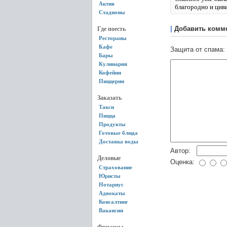
Актив
благородно и цив
Стадионы
|
Добавить комм
Где поесть
Рестораны
Кафе
Защита от спама:
Бары
Кулинария
Кофейни
Пиццерии
Заказать
Такси
Пицца
Продукты
Готовые блюда
Доставка воды
Автор:
Деловые
Оценка:
Страхование
Юристы
Нотариус
Адвокаты
Консалтинг
Вакансии