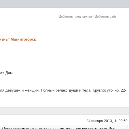
Добавить предприятие
|
Добавить сайт
изнь" Магнитогорск
ля Дам.
я девушек и женщин. Полный релакс души и тела! Круглосуточно. 22-
24
января 2013, Чт 00:50
. Очень понравилось советую и другим девушкам посетить салон. Все