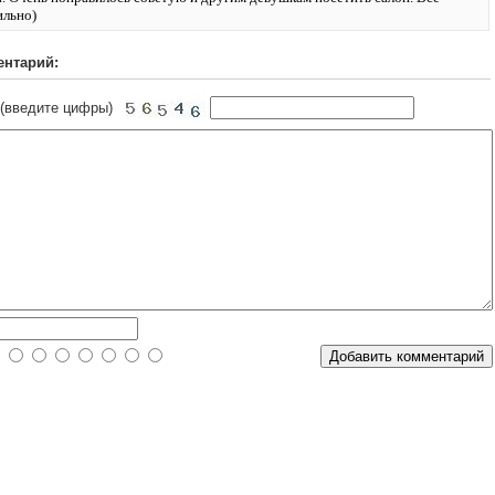
ильно)
ентарий:
 (введите цифры)