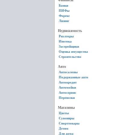
Финансы
Банки
ПИФы
Форекс
Лизинг
Недвижимость
Риэлторы
Ипотека
Застройщики
Оценка имущества
Строительство
Авто
Автосалоны
Подержанные авто
Автокредит
Автомойки
Автосервис
Перевозки
Магазины
Цветы
Сувениры
Спорттовары
Детям
Для дома