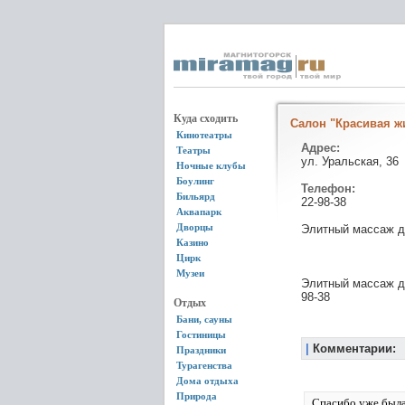
Куда сходить
Салон "Красивая ж
Кинотеатры
Адрес:
Театры
ул. Уральская, 36
Ночные клубы
Боулинг
Телефон:
Бильярд
22-98-38
Аквапарк
Дворцы
Элитный массаж д
Казино
Цирк
Музеи
Элитный массаж дл
98-38
Отдых
Бани, сауны
Гостиницы
|
Комментарии:
Праздники
Турагенства
Дома отдыха
Природа
Спасибо уже была