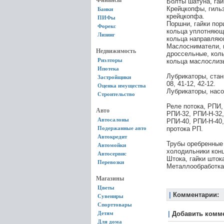
Финансы
Болты шатуна, гай
Крейцкопфы, гиль
Банки
крейцкопфа.
ПИФы
Поршни, гайки пор
Форекс
кольца уплотняющ
Лизинг
кольца направляю
Маслосниматели, п
Недвижимость
дроссельные, кол
Риэлторы
кольца маслослиз
Ипотека
Лубрикаторы, станц
Застройщики
08, 41-12, 42-12.
Оценка имущества
Лубрикаторы, насос
Строительство
Реле потока, РПИ,
Авто
РПИ-32, РПИ-Н-32,
Автосалоны
РПИ-40, РПИ-Н-40,
Подержанные авто
протока РП.
Автокредит
Трубы оребренные
Автомойки
холодильники кон
Автосервис
Штока, гайки шток
Перевозки
Металлообработка,
Магазины
Цветы
|
Комментарии:
Сувениры
Спорттовары
Детям
|
Добавить комм
Для дома