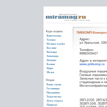
Куда сходить
ПИККОМП-Компресс
Кинотеатры
Адрес:
Театры
ул.Уральская, 100
Ночные клубы
Боулинг
Телефон:
Бильярд
89882426427
Аквапарк
Дворцы
Адрес в интернет
www.pikkomp.ru
Казино
Цирк
Воздушные поршне
Музеи
Газовые поршневы
Запасные части к
Отдых
стационарным и п
Бани, сауны
Металлообработка,
Гостиницы
Праздники
Турагенства
2ВП-2/220, 2ВП-6/3
Дома отдыха
302ВП-10/8, 302ВП
Природа