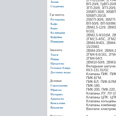
2ГП-2/220М, 2ГП-4/
Актив
ВП-20/8, ГрВП-20/8
Стадионы
3ГП-20/8, 3ГП-20/9
205ВП-30/8, 305ВП
Где поесть
505ВП-20/18.
205ГП-30/8, 305ГП-
Рестораны
ВП-50/8, ВП-50/8М
Кафе
2ВМ2,5-12/9, 2ВМ2,
Бары
6/101.
Кулинария
2ВМ2,5-9/101М, 2В
Кофейни
2ГМ2,5-4/5С, 2ГМ2
Пиццерии
2ВМ4-8/401, 2ВМ4-
15/25М2.
Заказать
2ВМ4-20/4, 2ВМ4-2
2ГМ4-9,6/161, 2ГМ4
Такси
2ГМ4-54/3.
Пицца
2ВМ10-50/8, 2ВМ10
Продукты
Вкладыши шатуна: А
Готовые блюда
ККЗ-131.01/02.
Доставка воды
Клапаны ПИК: ПИК
ПИК-БГМ,
Деловые
ПИК-БЛ, ПИК-БЛМ,
ПИК-180,
Страхование
ПИК-200, ПИК-220,
Юристы
Клапаны ЛУ: ЛУ-10
Нотариус
Клапаны ЦПК: ЦПК-
Адвокаты
Клапаны кольцевые
Консалтинг
Клапаны комбинир
Вакансии
Вентили электрома