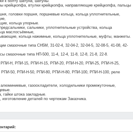
ки к болту шатуна, шатуны.
зы крейцкопфа, втулки крейцкопфа, направляющие крейцкопфа, пальцы
шня, головки поршня, поршневые кольца, кольца уплотнительные,
ие,
щие, кольца упорные.
редсальники, сальники, уплотнительные устройства, кольца
ьца маслосъёмные,
ывающие, кольца нажимные, кольца уплотнительные, муфты, манжеты.
ии смазочные типа СН5М, 31-02-4, 32-04-2, 32-04-5, 32-08-5, 41-08, 42-
ы смазочные типа НП-500, 11-4, 12-4, 11-8, 12-8, 21-8, 22-8.
 РПИ-Н, РПИ-15, РПИ-Н-15, РПИ-20, РПИ-Н-20, РПИ-25, РПИ-Н-25,
 РПИ-50, РПИ-Н-50, РПИ-80, РПИ-Н-80, РПИ-100, РПИ-Н-100, реле
 алюминиевые, газоохладители, холодильники промежуточные,
цевые.
а, гайки штока закладные.
 изготовление деталей по чертежам Заказчика.
ентарий: