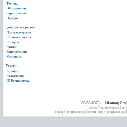
Техника
Оборудование
Строительные
Одежда
Здоровье и красота
Парикмахерские
Салоны красоты
Солярии
Фитнес
Консультации
Медицина
Услуги
Клининг
Фотография
IT, Компьютеры
08-08-2026 | Miramag Proj
|
сайты Магнитогорска
пре
|
банки Магнитогорска
гостиницы Магнитогорска