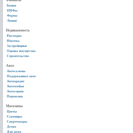
Финансы
Банки
ПИФы
Форекс
Лизинг
Недвижимость
Риэлторы
Ипотека
Застройщики
Оценка имущества
Строительство
Авто
Автосалоны
Подержанные авто
Автокредит
Автомойки
Автосервис
Перевозки
Магазины
Цветы
Сувениры
Спорттовары
Детям
Для дома