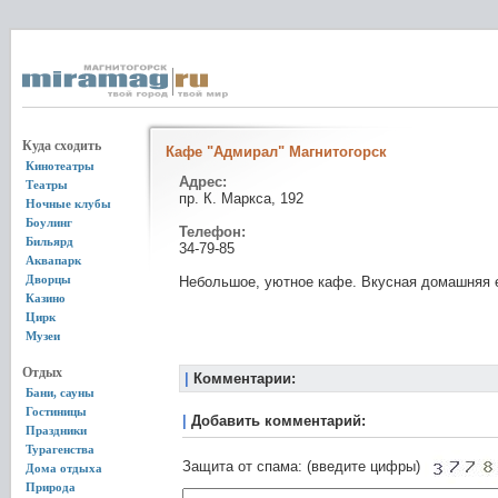
Куда сходить
Кафе "Адмирал" Магнитогорск
Кинотеатры
Адрес:
Театры
пр. К. Маркса, 192
Ночные клубы
Боулинг
Телефон:
Бильярд
34-79-85
Аквапарк
Дворцы
Небольшое, уютное кафе. Вкусная домашняя 
Казино
Цирк
Музеи
Отдых
|
Комментарии:
Бани, сауны
Гостиницы
|
Добавить комментарий:
Праздники
Турагенства
Защита от спама: (введите цифры)
Дома отдыха
Природа