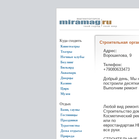
Куда сходить
Строительная орга
Кинотеатры
Адрес:
Театры
Ворошилова, 9
Ночные клубы
Боулинг
Телефон:
Бильярд
+79080633473
Аквапарк
Дворцы
Добрый день, Мы н
построили десятки
Казино
Выполним ремонт 
Цирк
Музеи
Отдых
Любой вид ремонт
Бани, сауны
Строительство дом
Гостиницы
Косметический рем
Праздники
или по
евростандартам.
Турагенства
все руки.
Дома отдыха
Природа