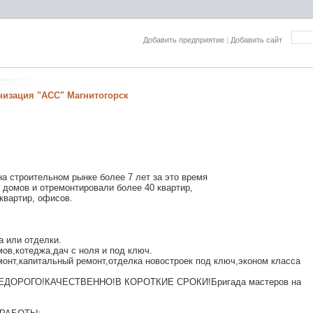
Добавить предприятие
|
Добавить сайт
низация "АСС" Магнитогорск
а строительном рынке более 7 лет за это время
 домов и отремонтировали более 40 квартир,
квартир, офисов.
а или отделки.
ов,котеджа,дач с ноля и под ключ.
онт,капитальный ремонт,отделка новостроек под ключ,эконом класса
НЕДОРОГО!КАЧЕСТВЕННО!В КОРОТКИЕ СРОКИ!Бригада мастеров на