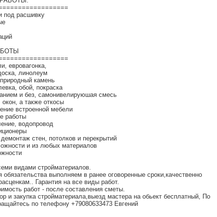
РАБОТЫ:
==================
и под расшивку
ые
аций
АБОТЫ
==================
ли, евровагонка,
 доска, линолеум
 природный камень
левка, обой, покраска
ванием и без, самонивелируюшая смесь
 окон, а также откосы
ление встроенной мебели
е работы
ление, водопровод
диционеры
 демонтаж стен, потолков и перекрытий
ложности и из любых материалов
ожности
семи видами стройматериалов.
я обязательства выполняем в ранее оговоренные сроки,качественно
асценкам.. Гарантия на все виды работ.
имость работ - после составления сметы.
ор и закупка стройматериала,выезд мастера на обьект бесплатный, По
ращайтесь по телефону +79080633473 Евгений