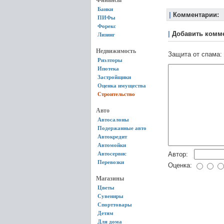
Финансы
Банки
|
Комментарии:
ПИФы
Форекс
|
Добавить комм
Лизинг
Недвижимость
Защита от спама:
Риэлторы
Ипотека
Застройщики
Оценка имущества
Строительство
Авто
Автосалоны
Подержанные авто
Автокредит
Автомойки
Автосервис
Автор:
Перевозки
Оценка:
Магазины
Цветы
Сувениры
Спорттовары
Детям
Для дома