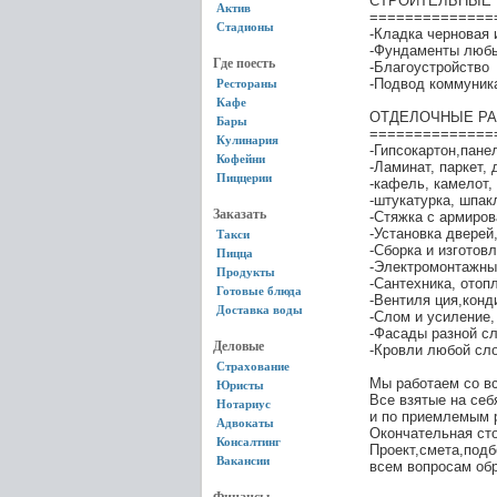
СТРОИТЕЛЬНЫЕ 
Актив
==============
Стадионы
-Кладка черновая 
-Фундаменты люб
Где поесть
-Благоустройство
-Подвод коммуник
Рестораны
Кафе
ОТДЕЛОЧНЫЕ Р
Бары
==============
Кулинария
-Гипсокартон,пане
Кофейни
-Ламинат, паркет,
Пиццерии
-кафель, камелот,
-штукатурка, шпак
Заказать
-Стяжка с армиро
-Установка дверей,
Такси
-Сборка и изготов
Пицца
-Электромонтажны
Продукты
-Сантехника, отоп
Готовые блюда
-Вентиля ция,кон
Доставка воды
-Слом и усиление,
-Фасады разной с
Деловые
-Кровли любой сл
Страхование
Мы работаем со в
Юристы
Все взятые на себ
Нотариус
и по приемлемым р
Адвокаты
Окончательная сто
Консалтинг
Проект,смета,подб
Вакансии
всем вопросам об