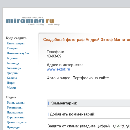
Куда сходить
Свадебный фотограф Андрей Эктоф Магнито
Кинотеатры
Театры
Телефон:
Ночные клубы
43-93-69
Боулинг
Бильярд
Адрес в интернете:
Аквапарк
www.ektof.ru
Дворцы
Фото и видео. Портфолио на сайте.
Казино
Цирк
Музеи
Отдых
Бани, сауны
|
Комментарии:
Гостиницы
Праздники
|
Добавить комментарий:
Турагенства
Дома отдыха
Защита от спама: (введите цифры)
Природа