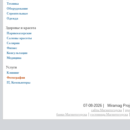
Техника
Оборудование
Строительные
Одежда
Здоровье и красота
Парикмахерские
Салоны красоты
Солярии
Фитнес
Консультации
Медицина
Услуги
Клининг
Фотография
IT, Компьютеры
07-08-2026 | Miramag Proj
|
сайты Магнитогорска
пре
|
банки Магнитогорска
гостиницы Магнитогорска