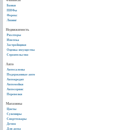
Финансы
Банки
ПИФы
Форекс
Лизинг
Недвижимость
Риэлторы
Ипотека
Застройщики
Оценка имущества
Строительство
Авто
Автосалоны
Подержанные авто
Автокредит
Автомойки
Автосервис
Перевозки
Магазины
Цветы
Сувениры
Спорттовары
Детям
Для дома