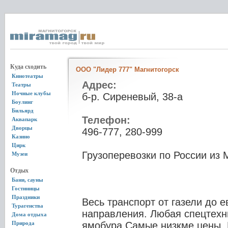
Куда сходить
OOO "Лидер 777" Магнитогорск
Кинотеатры
Адрес:
Театры
Ночные клубы
б-р. Сиреневый, 38-а
Боулинг
Бильярд
Телефон:
Аквапарк
Дворцы
496-777, 280-999
Казино
Цирк
Грузоперевозки по России из 
Музеи
Отдых
Бани, сауны
Гостиницы
Праздники
Весь транспорт от газели до 
Турагенства
направления. Любая спецтехни
Дома отдыха
Природа
ямобура.Самые низкме цены. 