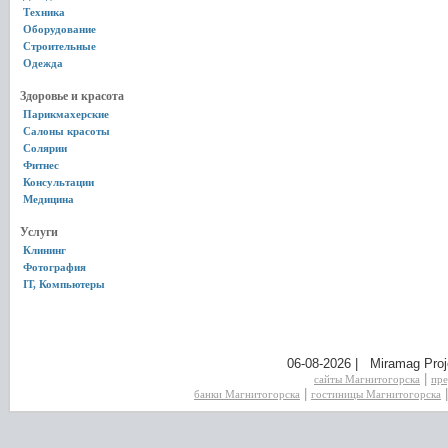
Техника
Оборудование
Строительные
Одежда
Здоровье и красота
Парикмахерские
Салоны красоты
Солярии
Фитнес
Консультации
Медицина
Услуги
Клининг
Фотография
IT, Компьютеры
06-08-2026 | Miramag Proj
|
сайты Магнитогорска
пре
|
банки Магнитогорска
гостиницы Магнитогорска