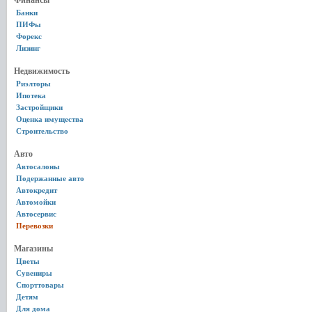
Финансы
Банки
ПИФы
Форекс
Лизинг
Недвижимость
Риэлторы
Ипотека
Застройщики
Оценка имущества
Строительство
Авто
Автосалоны
Подержанные авто
Автокредит
Автомойки
Автосервис
Перевозки
Магазины
Цветы
Сувениры
Спорттовары
Детям
Для дома