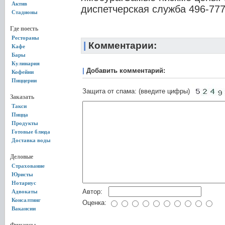
Актив
диспетчерская служба 496-77
Стадионы
Где поесть
Рестораны
|
Комментарии:
Кафе
Бары
Кулинария
|
Добавить комментарий:
Кофейни
Пиццерии
Защита от спама: (введите цифры)
Заказать
Такси
Пицца
Продукты
Готовые блюда
Доставка воды
Деловые
Страхование
Юристы
Нотариус
Автор:
Адвокаты
Консалтинг
Оценка:
Вакансии