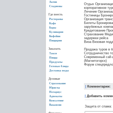
Актив
Отдых Организаци
Стадионы
корпоративное ту
Лечение Организац
Где поесть
Гостиницы Брониро
Организация тран
Рестораны
Билеты Бронирова
Кафе
зарубежных компан
Бары
Кредитование Про
Кулинария
Страхование Медиц
Кофейни
задержки рейса
Пиццерии
Виза Визовая подд
Заказать
Продажа туров в б
Сотрудничество т
Такси
Современный call-ц
Пицца
(Магнитогорск)
Продукты
Форум спецпредлож
Готовые блюда
Доставка воды
Деловые
Страхование
|
Комментарии:
Юристы
Нотариус
|
Добавить комм
Адвокаты
Консалтинг
Вакансии
Защита от спама: