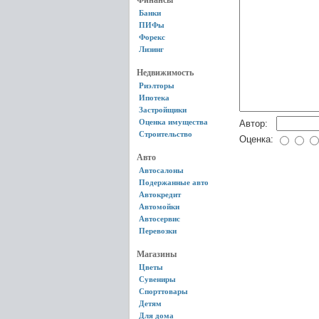
Финансы
Банки
ПИФы
Форекс
Лизинг
Недвижимость
Риэлторы
Ипотека
Застройщики
Оценка имущества
Автор:
Строительство
Оценка:
Авто
Автосалоны
Подержанные авто
Автокредит
Автомойки
Автосервис
Перевозки
Магазины
Цветы
Сувениры
Спорттовары
Детям
Для дома