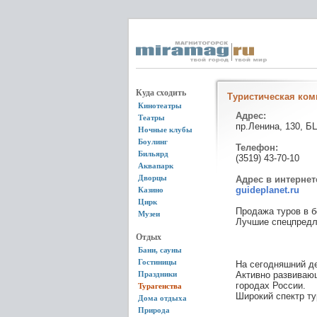
Куда сходить
Туристическая ком
Кинотеатры
Адрес:
Театры
пр.Ленина, 130, Б
Ночные клубы
Боулинг
Телефон:
Бильярд
(3519) 43-70-10
Аквапарк
Дворцы
Адрес в интернет
guideplanet.ru
Казино
Цирк
Продажа туров в б
Музеи
Лучшие спецпредл
Отдых
Бани, сауны
Гостиницы
На сегодняшний д
Праздники
Активно развивающ
городах России.
Турагенства
Широкий спектр ту
Дома отдыха
Природа