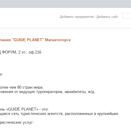
Добавить предприятие
|
Добавить сайт
пания "GUIDE PLANET" Магнитогорск
Ц ФОРУМ, 2 эт., оф.216
е:
олее чем 80 стран мира.
ожения от ведущих туроператоров, авиабилеты, ж/д.
ень «GUIDE PLANET» - это:
аяся сеть туристических агентств, расположенных в крупнейших
ристических услуг: