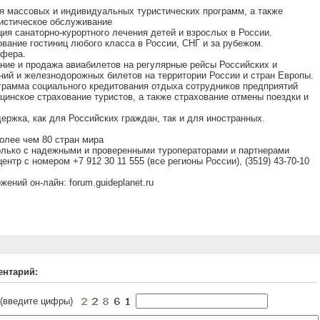
я массовых и индивидуальных туристических программ, а также
ристическое обслуживание
ия санаторно-курортного лечения детей и взрослых в России.
вание гостиниц любого класса в России, СНГ и за рубежом.
сфера.
ние и продажа авиабилетов на регулярные рейсы Российских и
ий и железнодорожных билетов на территории России и стран Европы.
грамма социального кредитования отдыха сотрудников предприятий
инское страхование туристов, а также страхование отмены поездки и
ержка, как для Российских граждан, так и для иностранных.
олее чем 80 стран мира
олько с надежными и проверенными туроператорами и партнерами
ентр с номером +7 912 30 11 555 (все регионы России), (3519) 43-70-10
ений он-лайн: forum.guideplanet.ru
ентарий:
 (введите цифры)