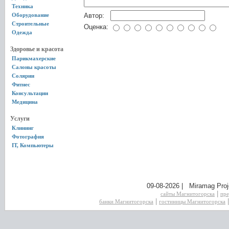
Техника
Оборудование
Автор:
Строительные
Оценка:
Одежда
Здоровье и красота
Парикмахерские
Салоны красоты
Солярии
Фитнес
Консультации
Медицина
Услуги
Клининг
Фотография
IT, Компьютеры
09-08-2026 | Miramag Proj
|
сайты Магнитогорска
пре
|
банки Магнитогорска
гостиницы Магнитогорска