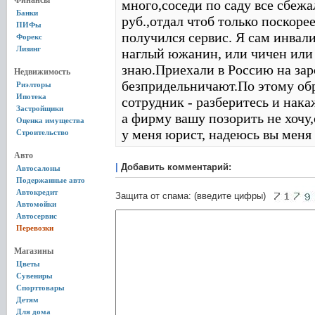
Финансы
много,соседи по саду все сбежал
Банки
руб.,отдал чтоб только поскорее
ПИФы
получился сервис. Я сам инвали
Форекс
Лизинг
наглый южанин, или чичен или 
знаю.Приехали в Россию на зар
Недвижимость
безпридельничают.По этому обр
Риэлторы
Ипотека
сотрудник - разберитесь и нака
Застройщики
а фирму вашу позорить не хочу,
Оценка имущества
у меня юрист, надеюсь вы меня
Строительство
Авто
|
Добавить комментарий:
Автосалоны
Подержанные авто
Автокредит
Защита от спама: (введите цифры)
Автомойки
Автосервис
Перевозки
Магазины
Цветы
Сувениры
Спорттовары
Детям
Для дома