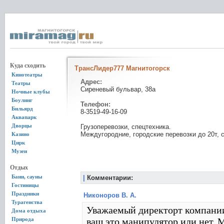
Куда сходить
ТрансЛидер777 Магнитогорск
Кинотеатры
Адрес:
Театры
Сиреневый бульвар, 38а
Ночные клубы
Боулинг
Телефон:
Бильярд
8-3519-49-16-09
Аквапарк
Дворцы
Грузоперевозки, спецтехника.
Междугородние, городские перевозки до 20т, 
Казино
Цирк
Музеи
Отдых
Бани, сауны
|
Комментарии:
Гостиницы
Праздники
Никоноров В. А.
Турагенства
Уважаемый директорт компани
Дома отдыха
Природа
ваш это манипулятор или нет.