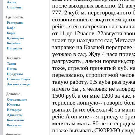
Актив
после выходных выясню. 21 авг
Стадионы
777, 2 куб. м. перегородочного 
Где поесть
созвонившись с водителем догов
Рестораны
рейс - я его встречаю на главн
Кафе
от 11 до 12часов. 22августа зво
Бары
Кулинария
знает где находится сад Металлу
Кофейни
заправке на Казачей переправе 
Пиццерии
уезжаю в сад. Жду 4 часа приез
Заказать
разгружать , лямки порваны,ст
Такси
тоже, стрелой прижатый куб. 
Пицца
переломано, стропит мой челове
Продукты
Готовые блюда
такую работу, 0,5 куба разгружа
Доставка воды
ничего бы , я человек не зловр
Деловые
1500 руб, а он мне 1200 за час.
Страхование
терпенье лопнуло-- говорю боль
Юристы
рынках (а их обьехал 4) за мани
Нотариус
Адвокаты
рейс А он мне -- я приеду с бри
Консалтинг
меня там мать- 80 лет с сердце
Вакансии
позже вызывать СКОРУЮ,свиде