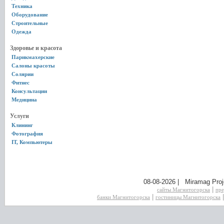
Техника
Оборудование
Строительные
Одежда
Здоровье и красота
Парикмахерские
Салоны красоты
Солярии
Фитнес
Консультации
Медицина
Услуги
Клининг
Фотография
IT, Компьютеры
08-08-2026 | Miramag Proj
|
сайты Магнитогорска
пре
|
банки Магнитогорска
гостиницы Магнитогорска