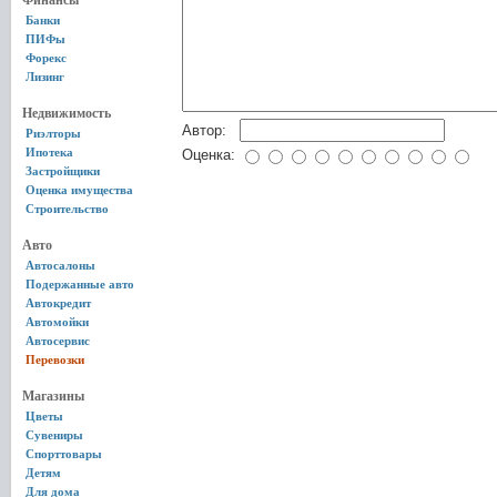
Финансы
Банки
ПИФы
Форекс
Лизинг
Недвижимость
Автор:
Риэлторы
Ипотека
Оценка:
Застройщики
Оценка имущества
Строительство
Авто
Автосалоны
Подержанные авто
Автокредит
Автомойки
Автосервис
Перевозки
Магазины
Цветы
Сувениры
Спорттовары
Детям
Для дома