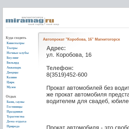
Куда сходить
Автопрокат "Коробова, 16" Магнитогорск
Кинотеатры
Адрес:
Театры
Ночные клубы
ул. Коробова, 16
Боулинг
Бильярд
Телефон:
Аквапарк
Дворцы
8(3519)452-600
Казино
Цирк
Прокат автомобилей без водите
Музеи
же прокат автомобиля предста
Отдых
водителем для свадеб, юбилее
Бани, сауны
Гостиницы
Праздники
Турагенства
Дома отдыха
Природа
Прокат автомобиля - это сво