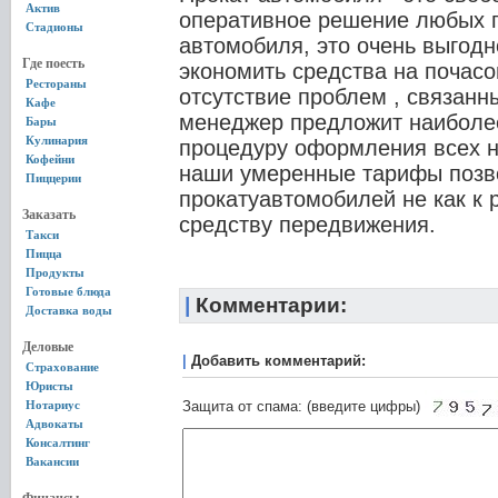
Актив
оперативное решение любых 
Стадионы
автомобиля, это очень выгодн
Где поесть
экономить средства на почасо
Рестораны
отсутствие проблем , связанн
Кафе
менеджер предложит наиболе
Бары
Кулинария
процедуру оформления всех н
Кофейни
наши умеренные тарифы позво
Пиццерии
прокатуавтомобилей не как к 
Заказать
средству передвижения.
Такси
Пицца
Продукты
Готовые блюда
|
Комментарии:
Доставка воды
Деловые
|
Добавить комментарий:
Страхование
Юристы
Нотариус
Защита от спама: (введите цифры)
Адвокаты
Консалтинг
Вакансии