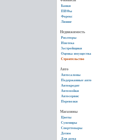
Финансы
Банки
ПИФы
Форекс
Лизинг
Недвижимость
Риэлторы
Ипотека
Застройщики
Оценка имущества
Строительство
Авто
Автосалоны
Подержанные авто
Автокредит
Автомойки
Автосервис
Перевозки
Магазины
Цветы
Сувениры
Спорттовары
Детям
Для дома