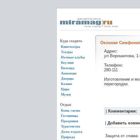
Куда сходить
Оконная Симфония
Кинотеатры
Адрес:
Театры
ул.Ворошилова, 1-
Ночные клубы
Боулинг
Телефон:
Бильярд
280-111
Аквапарк
Дворцы
Изготовление и мо
перегородки.
Казино
Цирк
Музеи
Отдых
Бани, сауны
|
Комментарии:
Гостиницы
Праздники
|
Добавить комм
Турагенства
Дома отдыха
Защита от спама:
Природа