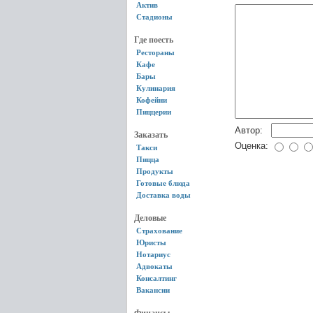
Актив
Стадионы
Где поесть
Рестораны
Кафе
Бары
Кулинария
Кофейни
Пиццерии
Автор:
Заказать
Оценка:
Такси
Пицца
Продукты
Готовые блюда
Доставка воды
Деловые
Страхование
Юристы
Нотариус
Адвокаты
Консалтинг
Вакансии