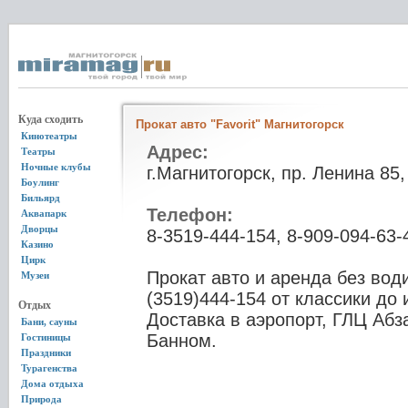
Куда сходить
Прокат авто "Favorit" Магнитогорск
Кинотеатры
Адрес:
Театры
Ночные клубы
г.Магнитогорск, пр. Ленина 85,
Боулинг
Бильярд
Телефон:
Аквапарк
Дворцы
8-3519-444-154, 8-909-094-63-
Казино
Цирк
Прокат авто и аренда без води
Музеи
(3519)444-154 от классики до 
Отдых
Доставка в аэропорт, ГЛЦ Абз
Бани, сауны
Банном.
Гостиницы
Праздники
Турагенства
Дома отдыха
Природа