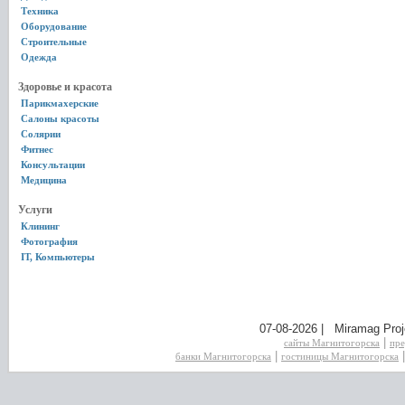
Техника
Оборудование
Строительные
Одежда
Здоровье и красота
Парикмахерские
Салоны красоты
Солярии
Фитнес
Консультации
Медицина
Услуги
Клининг
Фотография
IT, Компьютеры
07-08-2026 | Miramag Proj
|
сайты Магнитогорска
пре
|
банки Магнитогорска
гостиницы Магнитогорска