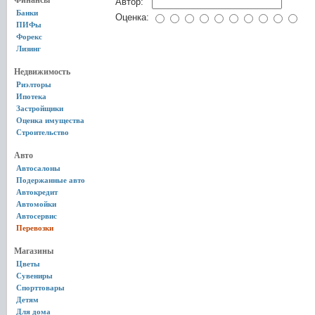
Финансы
Автор:
Банки
Оценка:
ПИФы
Форекс
Лизинг
Недвижимость
Риэлторы
Ипотека
Застройщики
Оценка имущества
Строительство
Авто
Автосалоны
Подержанные авто
Автокредит
Автомойки
Автосервис
Перевозки
Магазины
Цветы
Сувениры
Спорттовары
Детям
Для дома