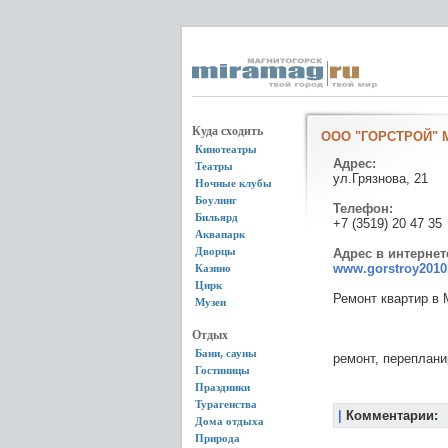
Куда сходить
ООО "ГОРСТРОЙ" М
Кинотеатры
Адрес:
Театры
ул.Грязнова, 21
Ночные клубы
Боулинг
Телефон:
Бильярд
+7 (3519) 20 47 35
Аквапарк
Дворцы
Адрес в интернет
www.gorstroy201
Казино
Цирк
Ремонт квартир в 
Музеи
Отдых
Бани, сауны
ремонт, переплани
Гостиницы
Праздники
Турагенства
|
Комментарии:
Дома отдыха
Природа