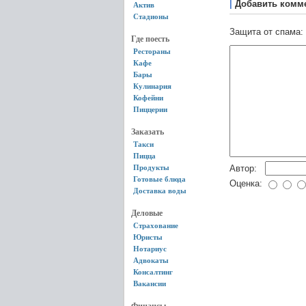
|
Добавить комм
Актив
Стадионы
Защита от спама:
Где поесть
Рестораны
Кафе
Бары
Кулинария
Кофейни
Пиццерии
Заказать
Такси
Пицца
Продукты
Автор:
Готовые блюда
Оценка:
Доставка воды
Деловые
Страхование
Юристы
Нотариус
Адвокаты
Консалтинг
Вакансии