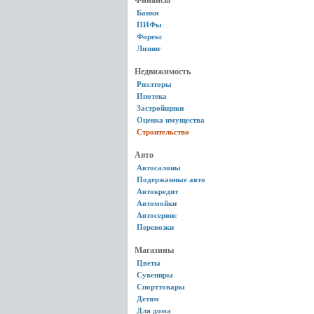
Финансы
Банки
ПИФы
Форекс
Лизинг
Недвижимость
Риэлторы
Ипотека
Застройщики
Оценка имущества
Строительство
Авто
Автосалоны
Подержанные авто
Автокредит
Автомойки
Автосервис
Перевозки
Магазины
Цветы
Сувениры
Спорттовары
Детям
Для дома