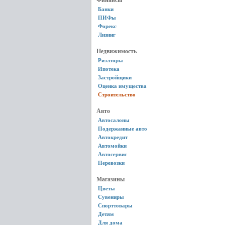
Финансы
Банки
ПИФы
Форекс
Лизинг
Недвижимость
Риэлторы
Ипотека
Застройщики
Оценка имущества
Строительство
Авто
Автосалоны
Подержанные авто
Автокредит
Автомойки
Автосервис
Перевозки
Магазины
Цветы
Сувениры
Спорттовары
Детям
Для дома