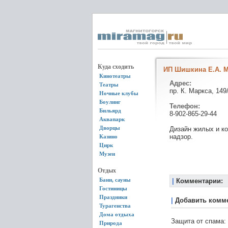
Куда сходить
ИП Шишкина Е.А. М
Кинотеатры
Адрес:
Театры
пр. К. Маркса, 149
Ночные клубы
Боулинг
Телефон:
Бильярд
8-902-865-29-44
Аквапарк
Дворцы
Дизайн жилых и ко
надзор.
Казино
Цирк
Музеи
Отдых
Бани, сауны
|
Комментарии:
Гостиницы
Праздники
|
Добавить комм
Турагенства
Дома отдыха
Защита от спама:
Природа