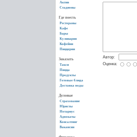
Актив
Стадионы
Где поесть
Рестораны
Кафе
Бары
Кулинария
Кофейни
Пиццерии
Автор:
Заказать
Оценка:
Такси
Пицца
Продукты
Готовые блюда
Доставка воды
Деловые
Страхование
Юристы
Нотариус
Адвокаты
Консалтинг
Вакансии