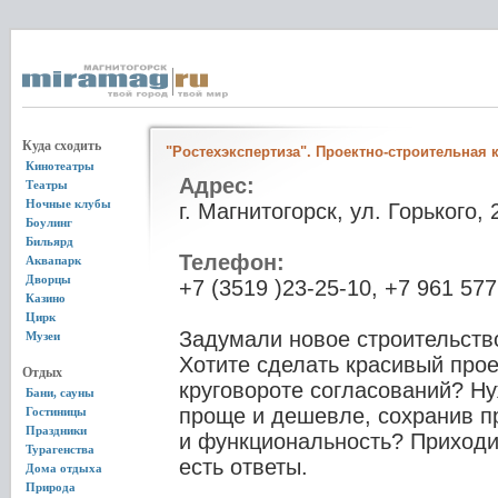
Куда сходить
"Ростехэкспертиза". Проектно-строительная
Кинотеатры
Адрес:
Театры
Ночные клубы
г. Магнитогорск, ул. Горького, 
Боулинг
Бильярд
Телефон:
Аквапарк
Дворцы
+7 (3519 )23-25-10, +7 961 57
Казино
Цирк
Задумали новое строительств
Музеи
Хотите сделать красивый проек
Отдых
круговороте согласований? Н
Бани, сауны
проще и дешевле, сохранив пр
Гостиницы
Праздники
и функциональность? Приходит
Турагенства
есть ответы.
Дома отдыха
Природа