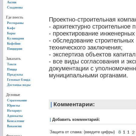
Актив
Стадионы
Где поесть
Проектно-строительная компан
Рестораны
- архитектурно строительное 
Кафе
- проектирование инженерных
Бары
Кулинария
- обследование строительных
Кофейни
технического заключения;
Пиццерии
- экспертиза объектов капитал
Заказать
- все виды согласования и эк
Такси
документации с уполномочен
Пицца
муниципальными органами.
Продукты
Готовые блюда
Доставка воды
Деловые
Страхование
|
Комментарии:
Юристы
Нотариус
Адвокаты
|
Добавить комментарий:
Консалтинг
Вакансии
Защита от спама: (введите цифры)