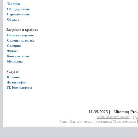
Техника
Оборудование
Строительные
Одежда
Здоровье и красота
Парикмахерские
Салоны красоты
Солярии
Фитнес
Консультации
Медицина
Услуги
Клининг
Фотография
IT, Компьютеры
11-08-2026 | Miramag Proj
|
сайты Магнитогорска
пре
|
банки Магнитогорска
гостиницы Магнитогорска