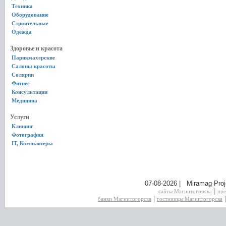
Техника
Оборудование
Строительные
Одежда
Здоровье и красота
Парикмахерские
Салоны красоты
Солярии
Фитнес
Консультации
Медицина
Услуги
Клининг
Фотография
IT, Компьютеры
07-08-2026 | Miramag Proj
|
сайты Магнитогорска
пре
|
банки Магнитогорска
гостиницы Магнитогорска