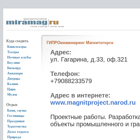
Куда сходить
ГИПРОинжиниринг Магнитогорск
Кинотеатры
Адрес:
Театры
Ночные клубы
ул. Гагарина, д.33, оф.321
Боулинг
Бильярд
Телефон:
Аквапарк
Дворцы
+79088233579
Казино
Цирк
Адрес в интернете:
Музеи
www.magnitproject.narod.ru
Отдых
Бани, сауны
Проектные работы. Разработк
Гостиницы
Праздники
объекты промышленного и гра
Турагенства
Дома отдыха
Природа