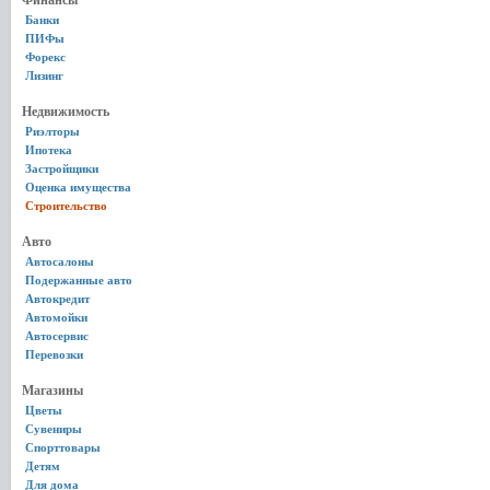
Финансы
Банки
ПИФы
Форекс
Лизинг
Недвижимость
Риэлторы
Ипотека
Застройщики
Оценка имущества
Строительство
Авто
Автосалоны
Подержанные авто
Автокредит
Автомойки
Автосервис
Перевозки
Магазины
Цветы
Сувениры
Спорттовары
Детям
Для дома