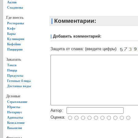
Актив
Стадионы
Где поесть
|
Комментарии:
Рестораны
Кафе
Бары
|
Добавить комментарий:
Кулинария
Кофейни
Защита от спама: (введите цифры)
Пиццерии
Заказать
Такси
Пицца
Продукты
Готовые блюда
Доставка воды
Деловые
Страхование
Юристы
Автор:
Нотариус
Оценка:
Адвокаты
Консалтинг
Вакансии