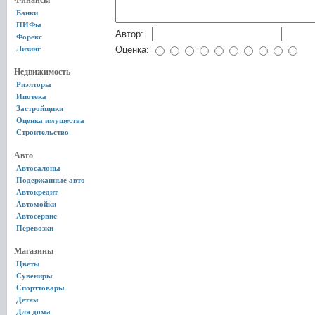
Финансы
Банки
ПИФы
Автор:
Форекс
Лизинг
Оценка:
Недвижимость
Риэлторы
Ипотека
Застройщики
Оценка имущества
Строительство
Авто
Автосалоны
Подержанные авто
Автокредит
Автомойки
Автосервис
Перевозки
Магазины
Цветы
Сувениры
Спорттовары
Детям
Для дома