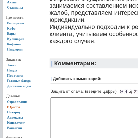
Актив
занимаемся составлением иск
Стадионы
жалоб, представляем интерес
Где поесть
юрисдикции.
Рестораны
Индивидуально подходим к р
Кафе
клиента, учитываем особеннос
Бары
Кулинария
каждого случая.
Кофейни
Пиццерии
Заказать
|
Комментарии:
Такси
Пицца
Продукты
|
Добавить комментарий:
Готовые блюда
Доставка воды
Защита от спама: (введите цифры)
Деловые
Страхование
Юристы
Нотариус
Адвокаты
Консалтинг
Вакансии