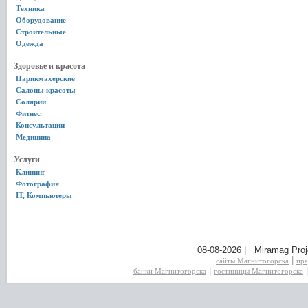
Техника
Оборудование
Строительные
Одежда
Здоровье и красота
Парикмахерские
Салоны красоты
Солярии
Фитнес
Консультации
Медицина
Услуги
Клининг
Фотография
IT, Компьютеры
08-08-2026 | Miramag Proj
|
сайты Магнитогорска
пре
|
банки Магнитогорска
гостиницы Магнитогорска