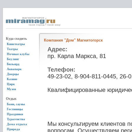
Куда сходить
Компания "Дом" Магнитогорск
Кинотеатры
Адрес:
Театры
Ночные клубы
пр. Карла Маркса, 81
Боулинг
Бильярд
Телефон:
Аквапарк
Дворцы
49-23-02, 8-904-811-0445, 26-0
Казино
Цирк
Квалифицированные юридичес
Музеи
Отдых
Бани, сауны
Гостиницы
Праздники
Турагенства
Мы консультируем клиентов 
Дома отдыха
Природа
вопросам. Осуществляем реги