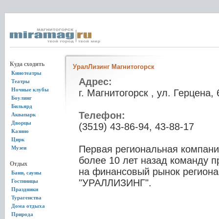
Куда сходить
УралЛизинг Магнитогорск
Кинотеатры
Адрес:
Театры
Ночные клубы
г. Магнитогорск , ул. Герцена,
Боулинг
Бильярд
Телефон:
Аквапарк
Дворцы
(3519) 43-86-94, 43-88-17
Казино
Цирк
Первая региональная компан
Музеи
более 10 лет назад команду 
Отдых
на финансовый рынок региона
Бани, сауны
"УРАЛЛИЗИНГ".
Гостиницы
Праздники
Турагенства
Дома отдыха
Природа