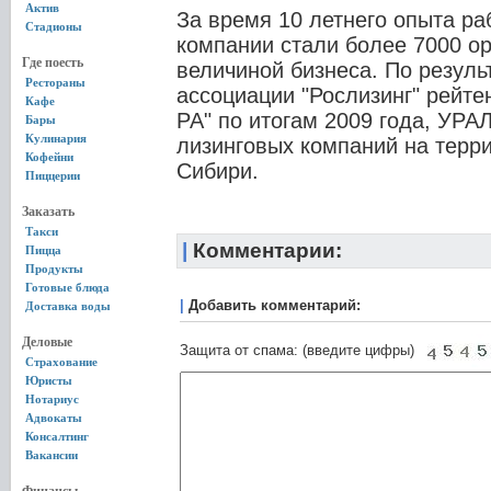
Актив
За время 10 летнего опыта р
Стадионы
компании стали более 7000 ор
Где поесть
величиной бизнеса. По резул
Рестораны
ассоциации "Рослизинг" рейте
Кафе
РА" по итогам 2009 года, УР
Бары
Кулинария
лизинговых компаний на терр
Кофейни
Сибири.
Пиццерии
Заказать
Такси
|
Комментарии:
Пицца
Продукты
Готовые блюда
|
Добавить комментарий:
Доставка воды
Деловые
Защита от спама: (введите цифры)
Страхование
Юристы
Нотариус
Адвокаты
Консалтинг
Вакансии