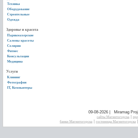
Техника
Оборудование
Строительные
Одежда
Здоровье и красота
Парикмахерские
Салоны красоты
Солярии
Фитнес
Консультации
Медицина
Услуги
Клининг
Фотография
IT, Компьютеры
09-08-2026 | Miramag Proj
|
сайты Магнитогорска
пре
|
банки Магнитогорска
гостиницы Магнитогорска