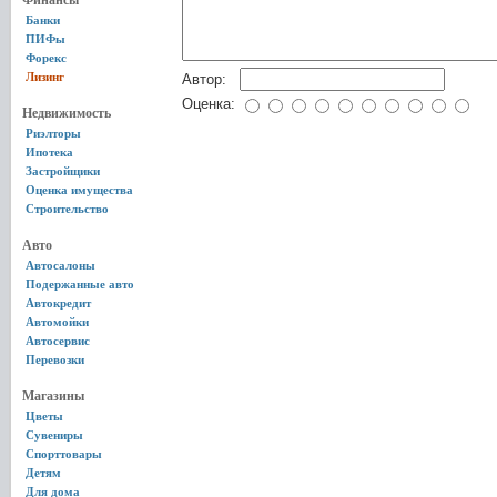
Финансы
Банки
ПИФы
Форекс
Лизинг
Автор:
Оценка:
Недвижимость
Риэлторы
Ипотека
Застройщики
Оценка имущества
Строительство
Авто
Автосалоны
Подержанные авто
Автокредит
Автомойки
Автосервис
Перевозки
Магазины
Цветы
Сувениры
Спорттовары
Детям
Для дома