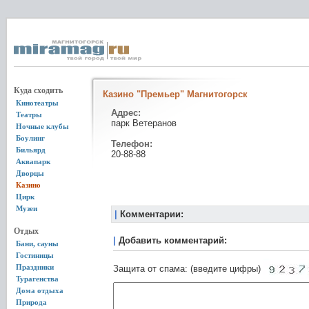
Куда сходить
Казино "Премьер" Магнитогорск
Кинотеатры
Адрес:
Театры
парк Ветеранов
Ночные клубы
Боулинг
Телефон:
Бильярд
20-88-88
Аквапарк
Дворцы
Казино
Цирк
Музеи
|
Комментарии:
Отдых
|
Добавить комментарий:
Бани, сауны
Гостиницы
Праздники
Защита от спама: (введите цифры)
Турагенства
Дома отдыха
Природа