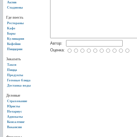
Актив
Стадионы
Где поесть
Рестораны
Кафе
Бары
Кулинария
Автор:
Кофейни
Пиццерии
Оценка:
Заказать
Такси
Пицца
Продукты
Готовые блюда
Доставка воды
Деловые
Страхование
Юристы
Нотариус
Адвокаты
Консалтинг
Вакансии