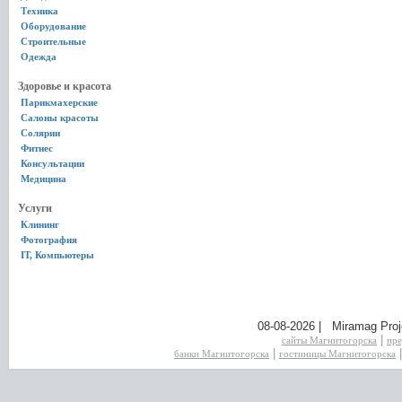
Техника
Оборудование
Строительные
Одежда
Здоровье и красота
Парикмахерские
Салоны красоты
Солярии
Фитнес
Консультации
Медицина
Услуги
Клининг
Фотография
IT, Компьютеры
08-08-2026 | Miramag Proj
|
сайты Магнитогорска
пре
|
банки Магнитогорска
гостиницы Магнитогорска