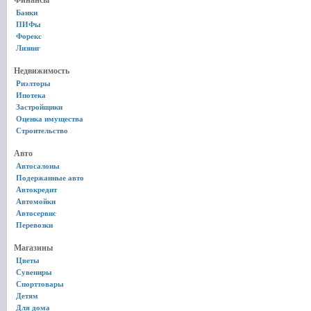
Финансы
Банки
ПИФы
Форекс
Лизинг
Недвижимость
Риэлторы
Ипотека
Застройщики
Оценка имущества
Строительство
Авто
Автосалоны
Подержанные авто
Автокредит
Автомойки
Автосервис
Перевозки
Магазины
Цветы
Сувениры
Спорттовары
Детям
Для дома