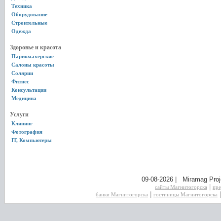
Техника
Оборудование
Строительные
Одежда
Здоровье и красота
Парикмахерские
Салоны красоты
Солярии
Фитнес
Консультации
Медицина
Услуги
Клининг
Фотография
IT, Компьютеры
09-08-2026 | Miramag Proj
|
сайты Магнитогорска
пре
|
банки Магнитогорска
гостиницы Магнитогорска