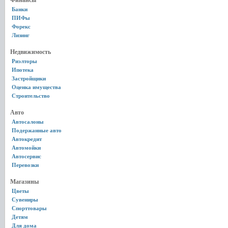
Финансы
Банки
ПИФы
Форекс
Лизинг
Недвижимость
Риэлторы
Ипотека
Застройщики
Оценка имущества
Строительство
Авто
Автосалоны
Подержанные авто
Автокредит
Автомойки
Автосервис
Перевозки
Магазины
Цветы
Сувениры
Спорттовары
Детям
Для дома