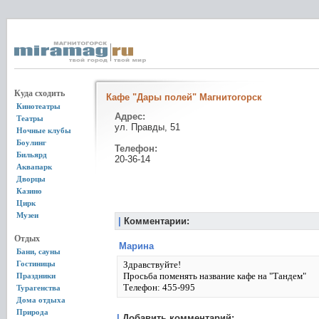
Куда сходить
Кафе "Дары полей" Магнитогорск
Кинотеатры
Адрес:
Театры
ул. Правды, 51
Ночные клубы
Боулинг
Телефон:
Бильярд
20-36-14
Аквапарк
Дворцы
Казино
Цирк
Музеи
|
Комментарии:
Отдых
Марина
Бани, сауны
Гостиницы
Здравствуйте!
Просьба поменять название кафе на "Тандем"
Праздники
Телефон: 455-995
Турагенства
Дома отдыха
Природа
|
Добавить комментарий: