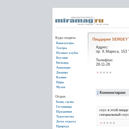
Куда сходить
Пиццерия SERGEY`
Кинотеатры
Адрес:
Театры
пр. К.Маркса, 153 
Ночные клубы
Боулинг
Телефон:
Бильярд
28-11-28
Аквапарк
Дворцы
Казино
Цирк
Музеи
|
Комментарии:
Отдых
Бани, сауны
Гостиницы
соус в этой пицц
Праздники
специальный соус
Турагенства
Дома отдыха
Природа