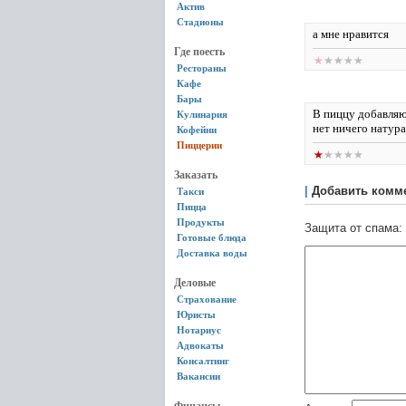
Актив
Стадионы
а мне нравится
Где поесть
Рестораны
Кафе
Бары
В пиццу добавляю
Кулинария
нет ничего натура
Кофейни
Пиццерии
Заказать
|
Добавить комм
Такси
Пицца
Продукты
Защита от спама:
Готовые блюда
Доставка воды
Деловые
Страхование
Юристы
Нотариус
Адвокаты
Консалтинг
Вакансии