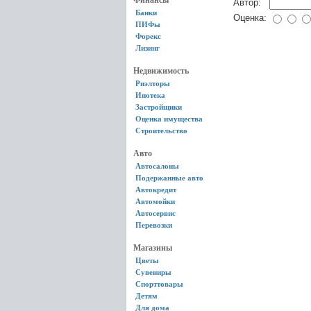
Финансы
Автор:
Банки
Оценка:
ПИФы
Форекс
Лизинг
Недвижимость
Риэлторы
Ипотека
Застройщики
Оценка имущества
Строительство
Авто
Автосалоны
Подержанные авто
Автокредит
Автомойки
Автосервис
Перевозки
Магазины
Цветы
Сувениры
Спорттовары
Детям
Для дома