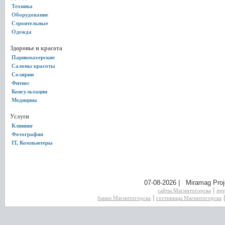
Техника
Оборудование
Строительные
Одежда
Здоровье и красота
Парикмахерские
Салоны красоты
Солярии
Фитнес
Консультации
Медицина
Услуги
Клининг
Фотография
IT, Компьютеры
07-08-2026 | Miramag Proj
|
сайты Магнитогорска
пре
|
банки Магнитогорска
гостиницы Магнитогорска