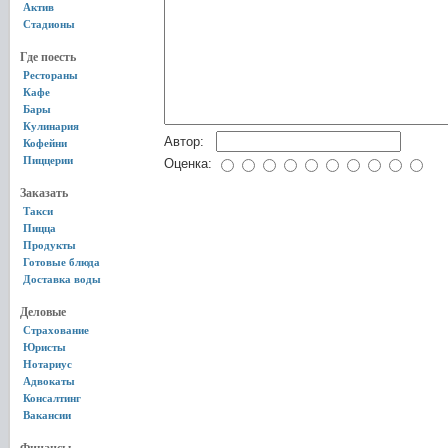
Актив
Стадионы
Где поесть
Рестораны
Кафе
Бары
Кулинария
Автор:
Кофейни
Пиццерии
Оценка:
Заказать
Такси
Пицца
Продукты
Готовые блюда
Доставка воды
Деловые
Страхование
Юристы
Нотариус
Адвокаты
Консалтинг
Вакансии