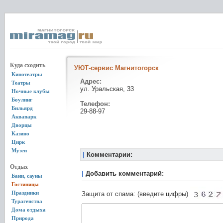
Куда сходить
УЮТ-сервис Магнитогорск
Кинотеатры
Адрес:
Театры
ул. Уральская, 33
Ночные клубы
Боулинг
Телефон:
Бильярд
29-88-97
Аквапарк
Дворцы
Казино
Цирк
Музеи
|
Комментарии:
Отдых
|
Добавить комментарий:
Бани, сауны
Гостиницы
Праздники
Защита от спама: (введите цифры)
Турагенства
Дома отдыха
Природа