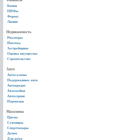
Финансы
Банки
ПИФы
Форекс
Лизинг
Недвижимость
Риэлторы
Ипотека
Застройщики
Оценка имущества
Строительство
Авто
Автосалоны
Подержанные авто
Автокредит
Автомойки
Автосервис
Перевозки
Магазины
Цветы
Сувениры
Спорттовары
Детям
Для дома