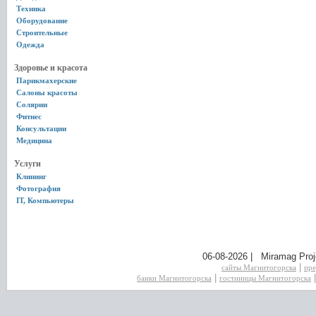
Техника
Оборудование
Строительные
Одежда
Здоровье и красота
Парикмахерские
Салоны красоты
Солярии
Фитнес
Консультации
Медицина
Услуги
Клининг
Фотография
IT, Компьютеры
06-08-2026 | Miramag Proj
|
сайты Магнитогорска
пре
|
банки Магнитогорска
гостиницы Магнитогорска