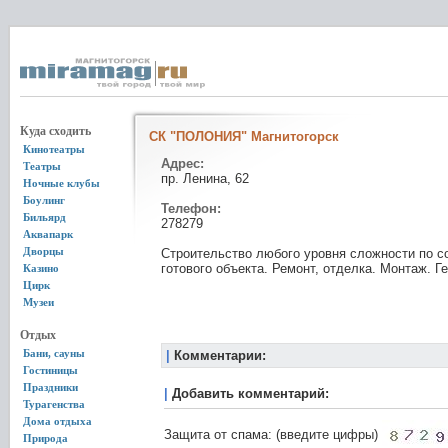
Куда сходить
СК "ПОЛОНИЯ" Магнитогорск
Кинотеатры
Адрес:
Театры
пр. Ленина, 62
Ночные клубы
Боулинг
Телефон:
Бильярд
278279
Аквапарк
Дворцы
Строительство любого уровня сложности по с
готового объекта. Ремонт, отделка. Монтаж. Г
Казино
Цирк
Музеи
Отдых
Бани, сауны
|
Комментарии:
Гостиницы
Праздники
|
Добавить комментарий:
Турагенства
Дома отдыха
Защита от спама: (введите цифры)
Природа