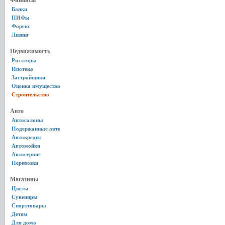
Финансы
Банки
ПИФы
Форекс
Лизинг
Недвижимость
Риэлторы
Ипотека
Застройщики
Оценка имущества
Строительство
Авто
Автосалоны
Подержанные авто
Автокредит
Автомойки
Автосервис
Перевозки
Магазины
Цветы
Сувениры
Спорттовары
Детям
Для дома