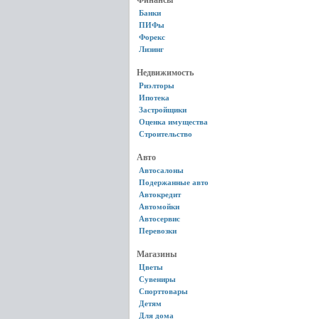
Финансы
Банки
ПИФы
Форекс
Лизинг
Недвижимость
Риэлторы
Ипотека
Застройщики
Оценка имущества
Строительство
Авто
Автосалоны
Подержанные авто
Автокредит
Автомойки
Автосервис
Перевозки
Магазины
Цветы
Сувениры
Спорттовары
Детям
Для дома