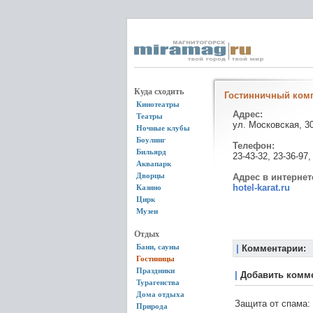
Куда сходить
Гостинничный комп
Кинотеатры
Адрес:
Театры
ул. Московская, 3
Ночные клубы
Боулинг
Телефон:
Бильярд
23-43-32, 23-36-97,
Аквапарк
Дворцы
Адрес в интернет
hotel-karat.ru
Казино
Цирк
Музеи
Отдых
Бани, сауны
|
Комментарии:
Гостиницы
Праздники
|
Добавить комм
Турагенства
Дома отдыха
Защита от спама:
Природа