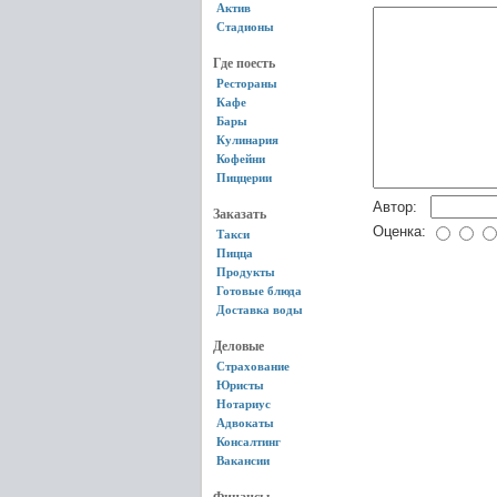
Актив
Стадионы
Где поесть
Рестораны
Кафе
Бары
Кулинария
Кофейни
Пиццерии
Автор:
Заказать
Оценка:
Такси
Пицца
Продукты
Готовые блюда
Доставка воды
Деловые
Страхование
Юристы
Нотариус
Адвокаты
Консалтинг
Вакансии