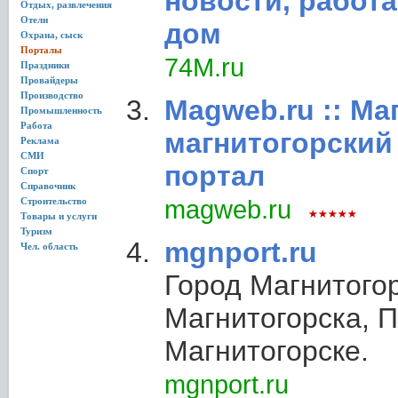
новости, работа,
Отдых, развлечения
Отели
дом
Охрана, сыск
Порталы
74M.ru
Праздники
Провайдеры
Производство
Magweb.ru :: Маг
Промышленность
Работа
магнитогорский
Реклама
СМИ
портал
Спорт
Справочник
Строительство
magweb.ru
Товары и услуги
Туризм
mgnport.ru
Чел. область
Город Магнитогор
Магнитогорска, П
Магнитогорске.
mgnport.ru