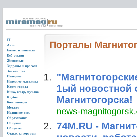
IT
Порталы Магнито
Авто
Бизнес и финансы
Веб-студии
Животные
Здоровье и кросота
Знакомства
"Магнитогорские
Интернет
Интернет-магазины
1ый новостной с
Карта города
Кино, театр, музыка
Магнитогорска!
Клубы
Компьютеры
Металл
news-magnitogorsk.c
Недвижимость
Образование
74M.RU - Магнит
Общение
Общество
Отдых за городом