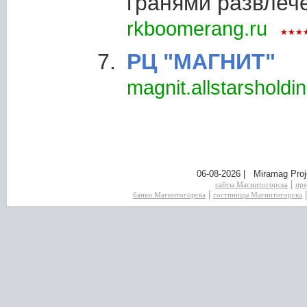
гранями развлеч
rkboomerang.ru
РЦ "МАГНИТ"
magnit.allstarsholdin
06-08-2026 | Miramag Proj
|
сайты Магнитогорска
пре
|
банки Магнитогорска
гостиницы Магнитогорска