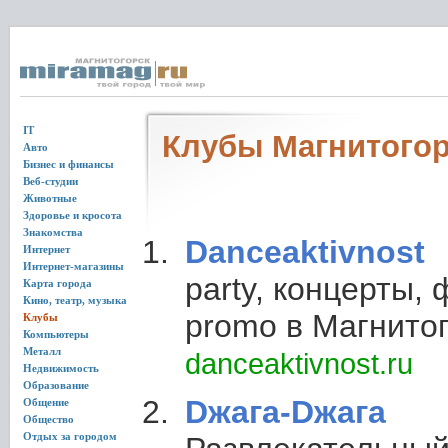
IT
Клубы Магнитого
Авто
Бизнес и финансы
Веб-студии
Животные
Здоровье и кросота
Знакомства
Danceaktivnost
Интернет
Интернет-магазины
party, концерты,
Карта города
Кино, театр, музыка
promo в Магнито
Клубы
Компьютеры
Металл
danceaktivnost.ru
Недвижимость
Образование
Dжага-Dжага
Общение
Общество
Отдых за городом