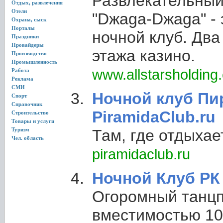
Развлекательный
Отдых, развлечения
Отели
"Dжaga-Dжaga" -
Охрана, сыск
Порталы
ночной клуб. Два
Праздники
Провайдеры
этажа казино.
Производство
Промышленность
www.allstarsholding
Работа
Реклама
СМИ
Ночной клуб Пи
Спорт
Справочник
PiramidaClub.ru
Строительство
Товары и услуги
Туризм
Там, где отдыхае
Чел. область
piramidaclub.ru
Ночной Клуб РК
Огоромный танцпо
вместимостью 10