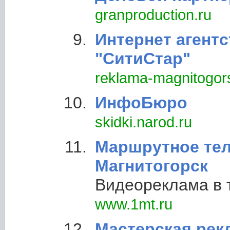
granproduction.ru
Интернет агент
"СитиСтар"
reklama-magnitogorsk
ИнфоБюро
skidki.narod.ru
Маршрутное тел
Магнитогорск
Видеореклама в 
www.1mt.ru
Мастерская ре