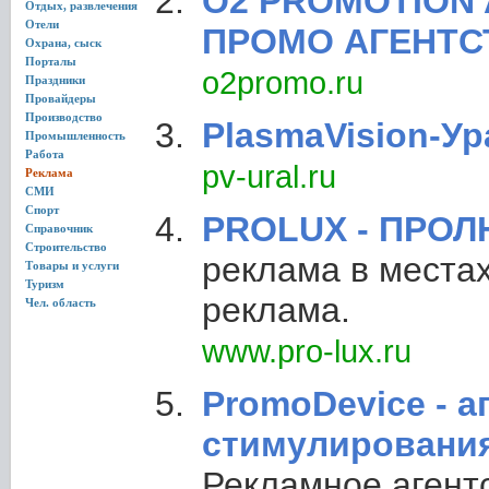
O2 PROMOTION 
Отдых, развлечения
Отели
ПРОМО АГЕНТС
Охрана, сыск
Порталы
o2promo.ru
Праздники
Провайдеры
Производство
PlasmaVision-Ур
Промышленность
Работа
pv-ural.ru
Реклама
СМИ
Спорт
PROLUX - ПРО
Справочник
Строительство
реклама в местах
Товары и услуги
Туризм
реклама.
Чел. область
www.pro-lux.ru
PromoDevice - а
стимулировани
Рекламное агент