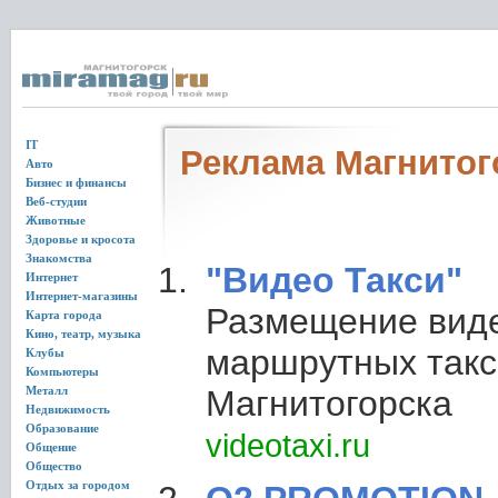
IT
Реклама Магнитог
Авто
Бизнес и финансы
Веб-студии
Животные
Здоровье и кросота
Знакомства
"Видео Такси"
Интернет
Интернет-магазины
Размещение вид
Карта города
Кино, театр, музыка
маршрутных такси
Клубы
Компьютеры
Металл
Магнитогорска
Недвижимость
Образование
videotaxi.ru
Общение
Общество
Отдых за городом