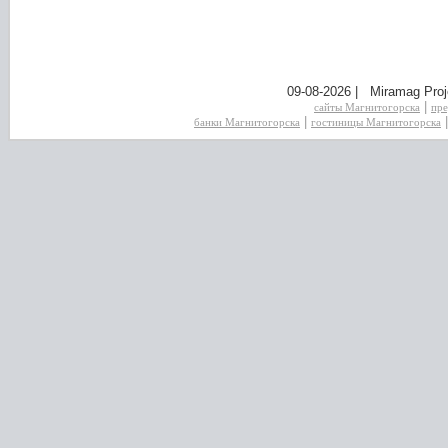
09-08-2026 | Miramag Proj
|
сайты Магнитогорска
пре
|
банки Магнитогорска
гостиницы Магнитогорска