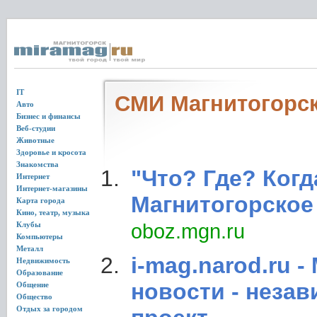
IT
СМИ Магнитогорс
Авто
Бизнес и финансы
Веб-студии
Животные
Здоровье и кросота
Знакомства
"Что? Где? Когд
Интернет
Интернет-магазины
Магнитогорское
Карта города
Кино, театр, музыка
Клубы
oboz.mgn.ru
Компьютеры
Металл
i-mag.narod.ru -
Недвижимость
Образование
новости - неза
Общение
Общество
Отдых за городом