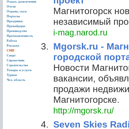
проект
Отдых, развлечения
Отели
Магнитогорск нов
Охрана, сыск
Порталы
независимый про
Праздники
Провайдеры
i-mag.narod.ru
Производство
Промышленность
Работа
Mgorsk.ru - Маг
Реклама
СМИ
городской порт
Спорт
Справочник
Новости Магнито
Строительство
Товары и услуги
Туризм
вакансии, объявл
Чел. область
продажи недвижи
Магнитогорске.
http://mgorsk.ru/
Seven Skies Radi