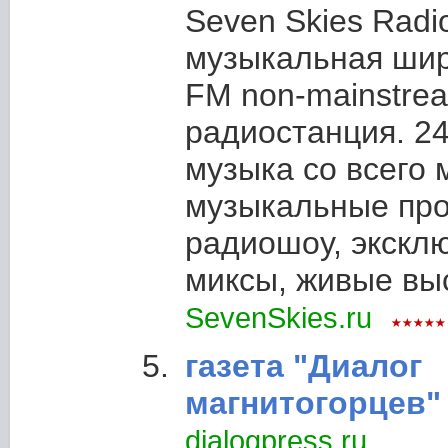
Seven Skies Radio
музыкальная ши
FM non-mainstre
радиостанция. 24
музыка со всего 
музыкальные про
радиошоу, экскл
миксы, живые вы
SevenSkies.ru
газета "Диалог
магнитогорцев"
dialogpress.ru