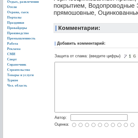
Отдых, развлечения
покрытием, Водопроводные 
Отели
прямошовные, Оцинкованны
Охрана, сыск
Порталы
Праздники
|
Комментарии:
Провайдеры
Производство
Промышленность
|
Добавить комментарий:
Работа
Реклама
СМИ
Защита от спама: (введите цифры)
Спорт
Справочник
Строительство
Товары и услуги
Туризм
Чел. область
Автор:
Оценка: