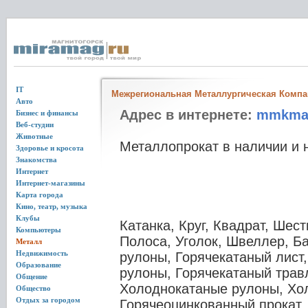
IT
Межрегиональная Металлургическая Компа
Авто
Адрес в интернете:
mmkma
Бизнес и финансы
Веб-студии
Животные
Металлопрокат в наличии и н
Здоровье и кросота
Знакомства
Интернет
Интернет-магазины
Карта города
Кино, театр, музыка
Клубы
Катанка, Круг, Квадрат, Шес
Компьютеры
Полоса, Уголок, Швеллер, Ба
Металл
Недвижимость
рулоны, Горячекатаный лист
Образование
рулоны, Горячекатаный трав
Общение
Холоднокатаные рулоны, Хол
Общество
Отдых за городом
Горячеоцинкованный прокат,