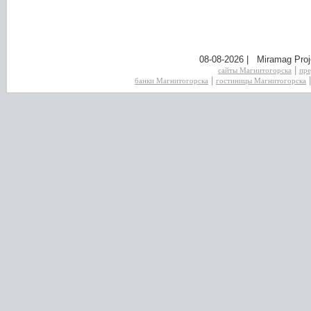
08-08-2026 | Miramag Proj
|
сайты Магнитогорска
пре
|
банки Магнитогорска
гостиницы Магнитогорска