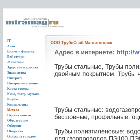
IT
ООО ТрубоСнаб Магнитогорск
Авто
Адрес в интернете:
http://
Бизнес и финансы
Веб-студии
Животные
Трубы стальные, Трубы поли
Здоровье и кросота
двойным покрытием, Трубы ч
Знакомства
Интернет
Интернет-магазины
Карта города
Кино, театр, музыка
Клубы
Компьютеры
Трубы стальные: водогазопр
Металл
Недвижимость
бесшовные, профильные, оц
Образование
Общение
Трубы полиэтиленовые: вод
Общество
Отдых за городом
для газопроводов ПЭ100-ПЭ