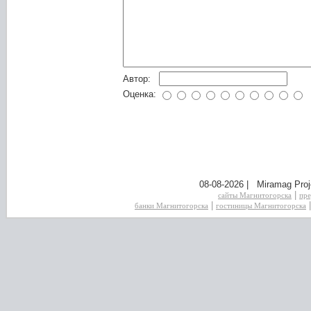
Автор:
Оценка:
08-08-2026 | Miramag Proj
|
сайты Магнитогорска
пре
|
банки Магнитогорска
гостиницы Магнитогорска