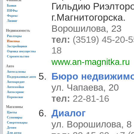
Финансы
Гильдию Риэлтор
Банки
ПИФы
г.Магнитогорска.
Форекс
Лизинг
Ворошилова, 23
Недвижимость
Риэлторы
тел:
(3519) 45-20-5
Ипотека
Застройщики
18
Оценка имущества
Строительство
www.an-magnitka.ru
Авто
Автосалоны
Бюро недвижим
Подержанные авто
Автокредит
ул. Чапаева, 20
Автомойки
Автосервис
тел:
22-81-16
Перевозки
Магазины
Диалог
Цветы
Сувениры
ул. Ворошилова, 8
Спорттовары
Детям
Для дома