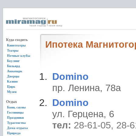
Куда сходить
Ипотека Магнитого
Кинотеатры
Театры
Ночные клубы
Боулинг
Бильярд
Аквапарк
Domino
Дворцы
Казино
пр. Ленина, 78а
Цирк
Музеи
Domino
Отдых
Бани, сауны
ул. Герцена, 6
Гостиницы
Праздники
тел:
28-61-05, 28-6
Турагенства
Дома отдыха
Природа