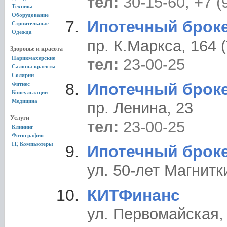
тел:
30-15-60, +7 (
Техника
Оборудование
Ипотечный брок
Строительные
Одежда
пр. К.Маркса, 164 
Здоровье и красота
Парикмахерские
тел:
23-00-25
Салоны красоты
Солярии
Ипотечный брок
Фитнес
Консультации
Медицина
пр. Ленина, 23
Услуги
тел:
23-00-25
Клининг
Фотография
IT, Компьютеры
Ипотечный брок
ул. 50-лет Магнитк
КИТФинанс
ул. Первомайская,