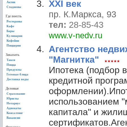
XXI век
Актив
Стадионы
пр. К.Маркса, 93
Где поесть
Рестораны
тел:
28-85-43
Кафе
Бары
www.v-nedv.ru
Кулинария
Кофейни
Пиццерии
Агентство недв
Заказать
"Магнитка"
Такси
Пицца
Ипотека (подбор 
Продукты
Готовые блюда
кредитной програ
Доставка воды
оформлении).Ипот
Деловые
Страхование
использованием "
Юристы
Нотариус
Адвокаты
капитала" и жили
Консалтинг
Вакансии
сертификатов.Аге