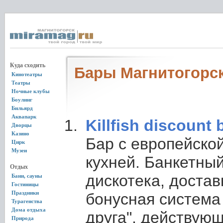
Куда сходить
Бары Магнитогорс
Кинотеатры
Театры
Ночные клубы
Боулинг
Бильярд
Аквапарк
Killfish discount 
Дворцы
Казино
Бар с европейской
Цирк
Музеи
кухней. Банкетный
Отдых
дискотека, достав
Бани, сауны
Гостиницы
Праздники
бонусная система
Турагенства
Дома отдыха
друга", действующ
Природа