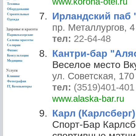
www.korona-otel.ru
Техника
Оборудование
Ирландский паб
Строительные
Одежда
пр. Металлургов, 4
Здоровье и красота
Парикмахерские
тел:
22-64-48
Салоны красоты
Солярии
Кантри-бар "Аля
Фитнес
Консультации
Медицина
Веселое место Вк
Услуги
ул. Советская, 170
Клининг
Фотография
тел:
(3519)401-401
IT, Компьютеры
www.alaska-bar.ru
Карл (Карлсберг)
Спорт-Бар Карлсб
спортивные матчи