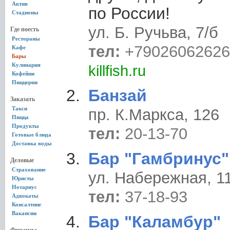
Актив
по России!
Стадионы
ул. Б. Ручьва, 7/б
Где поесть
Рестораны
тел:
+79026062626
Кафе
Бары
Кулинария
killfish.ru
Кофейни
Пиццерии
Банзай
Заказать
Такси
пр. К.Маркса, 126
Пицца
Продукты
тел:
20-13-70
Готовые блюда
Доставка воды
Бар "Гамбринус"
Деловые
Страхование
ул. Набережная, 1
Юристы
Нотариус
тел:
37-18-93
Адвокаты
Консалтинг
Вакансии
Бар "Каламбур"