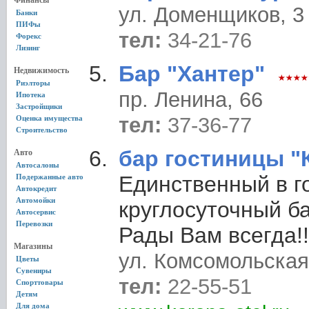
Финансы
ул. Доменщиков, 3
Банки
ПИФы
тел:
34-21-76
Форекс
Лизинг
Бар "Хантер"
Недвижимость
Риэлторы
пр. Ленина, 66
Ипотека
Застройщики
тел:
37-36-77
Оценка имущества
Строительство
бар гостиницы "
Авто
Автосалоны
Единственный в г
Подержанные авто
Автокредит
Автомойки
круглосуточный ба
Автосервис
Перевозки
Рады Вам всегда!!
Магазины
ул. Комсомольская
Цветы
Сувениры
тел:
22-55-51
Спорттовары
Детям
Для дома