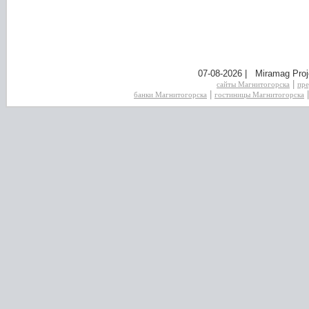
07-08-2026 | Miramag Proj
|
сайты Магнитогорска
пре
|
банки Магнитогорска
гостиницы Магнитогорска