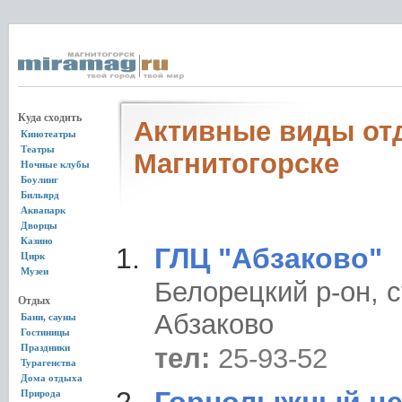
Куда сходить
Активные виды от
Кинотеатры
Театры
Магнитогорске
Ночные клубы
Боулинг
Бильярд
Аквапарк
Дворцы
Казино
ГЛЦ "Абзаково"
Цирк
Музеи
Белорецкий р-он, с
Отдых
Абзаково
Бани, сауны
Гостиницы
Праздники
тел:
25-93-52
Турагенства
Дома отдыха
Природа