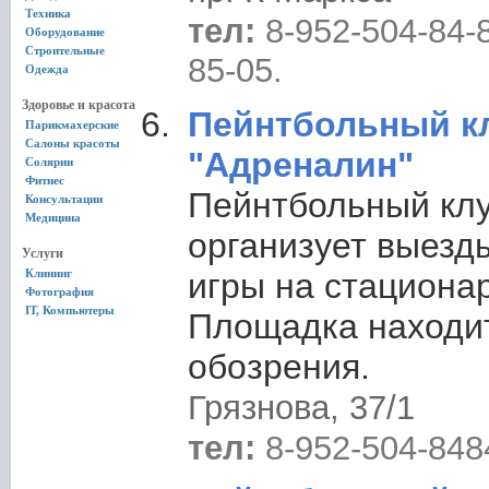
Техника
тел:
8-952-504-84-8
Оборудование
Строительные
85-05.
Одежда
Здоровье и красота
Пейнтбольный к
Парикмахерские
Салоны красоты
"Адреналин"
Солярии
Фитнес
Пейнтбольный клу
Консультации
Медицина
организует выезд
Услуги
Клининг
игры на стациона
Фотография
IT, Компьютеры
Площадка находит
обозрения.
Грязнова, 37/1
тел:
8-952-504-848