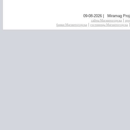
09-08-2026 | Miramag Proj
|
сайты Магнитогорска
пре
|
банки Магнитогорска
гостиницы Магнитогорска