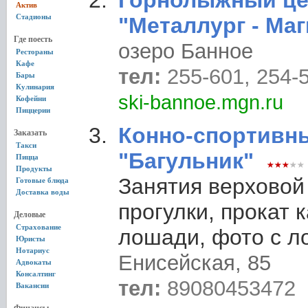
Горнолыжный це
Актив
Стадионы
"Металлург - Ма
Где поесть
озеро Банное
Рестораны
Кафе
тел:
255-601, 254-
Бары
Кулинария
ski-bannoe.mgn.ru
Кофейни
Пиццерии
Конно-спортивн
Заказать
Такси
"Багульник"
Пицца
Продукты
Занятия верховой
Готовые блюда
Доставка воды
прогулки, прокат 
Деловые
Страхование
лошади, фото с 
Юристы
Нотариус
Енисейская, 85
Адвокаты
Консалтинг
тел:
89080453472
Вакансии