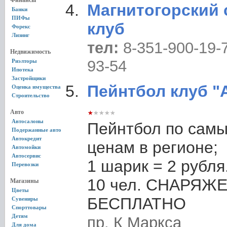
Финансы
Магнитогорский
Банки
ПИФы
клуб
Форекс
Лизинг
тел:
8-351-900-19-
Недвижимость
93-54
Риэлторы
Ипотека
Застройщики
Пейнтбол клуб 
Оценка имущества
Строительство
Авто
Автосалоны
Пейнтбол по самы
Подержанные авто
Автокредит
ценам в регионе;
Автомойки
Автосервис
1 шарик = 2 рубля
Перевозки
10 чел. СНАРЯЖЕ
Магазины
Цветы
БЕСПЛАТНО
Сувениры
Спорттовары
Детям
пр. К Маркса
Для дома