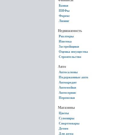
Финансы
Банки
ПИФы
Форекс
Лизинг
Недвижимость
Риэлторы
Ипотека
Застройщики
Оценка имущества
Строительство
Авто
Автосалоны
Подержанные авто
Автокредит
Автомойки
Автосервис
Перевозки
Магазины
Цветы
Сувениры
Спорттовары
Детям
Для дома