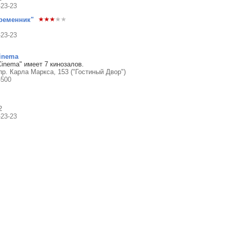
-23-23
ременник"
-23-23
inema
Cinema" имеет 7 кинозалов.
 пр. Карла Маркса, 153 ("Гостиный Двор")
-500
2
-23-23