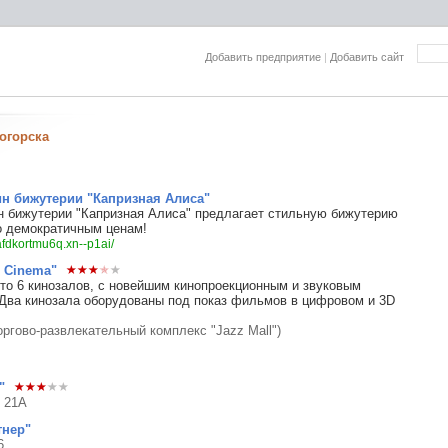
Добавить предприятие
|
Добавить сайт
огорска
ин бижутерии "Капризная Алиса"
н бижутерии "Капризная Алиса" предлагает стильную бижутерию
о демократичным ценам!
afdkortmu6q.xn--p1ai/
z Cinema"
то 6 кинозалов, с новейшим кинопроекционным и звуковым
Два кинозала оборудованы под показ фильмов в цифровом и 3D
торгово-развлекательный комплекс "Jazz Мall")
"
, 21А
тнер"
6