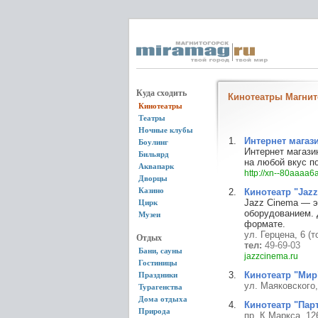
Куда сходить
Кинотеатры Магнит
Кинотеатры
Театры
Ночные клубы
Интернет магаз
Боулинг
Интернет магази
Бильярд
на любой вкус п
Аквапарк
http://xn--80aaaa6
Дворцы
Казино
Кинотеатр "Jaz
Jazz Cinema — э
Цирк
оборудованием. 
Музеи
формате.
ул. Герцена, 6 (
Отдых
тел:
49-69-03
Бани, сауны
jazzcinema.ru
Гостиницы
Кинотеатр "Мир
Праздники
ул. Маяковского
Турагенства
Дома отдыха
Кинотеатр "Пар
Природа
пр. К.Маркса, 12