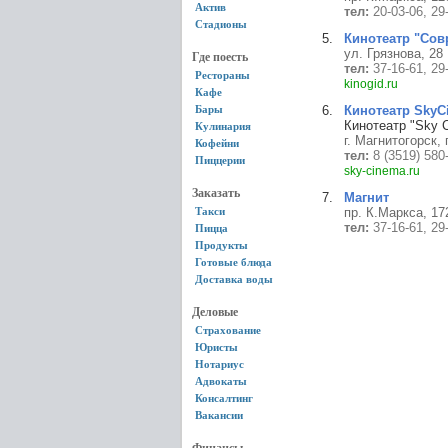
Актив
тел:
20-03-06, 29
Стадионы
Кинотеатр "Сов
ул. Грязнова, 28
Где поесть
тел:
37-16-61, 29
Рестораны
kinogid.ru
Кафе
Бары
Кинотеатр SkyC
Кинотеатр "Sky 
Кулинария
г. Магнитогорск,
Кофейни
тел:
8 (3519) 580
Пиццерии
sky-cinema.ru
Заказать
Магнит
Такси
пр. К.Маркса, 17
тел:
37-16-61, 29
Пицца
Продукты
Готовые блюда
Доставка воды
Деловые
Страхование
Юристы
Нотариус
Адвокаты
Консалтинг
Вакансии