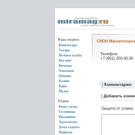
Куда сходить
СИОН Магнитогорс
Кинотеатры
Театры
Телефон:
Ночные клубы
+7 (901) 250-40-30
Боулинг
Бильярд
Аквапарк
Дворцы
Казино
|
Комментарии:
Цирк
Музеи
|
Добавить комм
Отдых
Бани, сауны
Защита от спама:
Гостиницы
Праздники
Турагенства
Дома отдыха
Природа