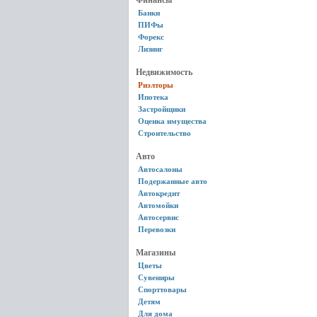
Финансы
Банки
ПИФы
Форекс
Лизинг
Недвижимость
Риэлторы
Ипотека
Застройщики
Оценка имущества
Строительство
Авто
Автосалоны
Подержанные авто
Автокредит
Автомойки
Автосервис
Перевозки
Магазины
Цветы
Сувениры
Спорттовары
Детям
Для дома