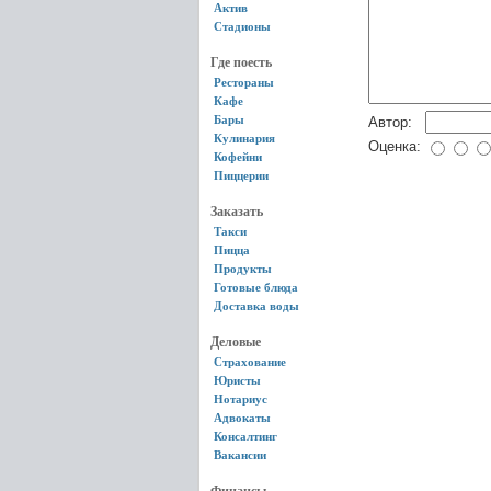
Актив
Стадионы
Где поесть
Рестораны
Кафе
Бары
Автор:
Кулинария
Оценка:
Кофейни
Пиццерии
Заказать
Такси
Пицца
Продукты
Готовые блюда
Доставка воды
Деловые
Страхование
Юристы
Нотариус
Адвокаты
Консалтинг
Вакансии