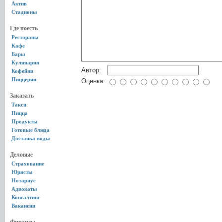
Актив
Стадионы
Где поесть
Рестораны
Кафе
Бары
Кулинария
Автор:
Кофейни
Пиццерии
Оценка:
Заказать
Такси
Пицца
Продукты
Готовые блюда
Доставка воды
Деловые
Страхование
Юристы
Нотариус
Адвокаты
Консалтинг
Вакансии