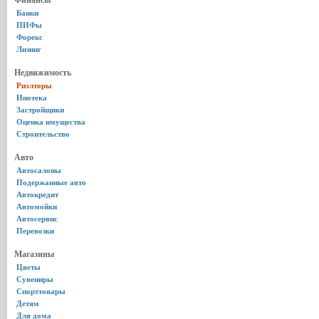
Финансы
Банки
ПИФы
Форекс
Лизинг
Недвижимость
Риэлторы
Ипотека
Застройщики
Оценка имущества
Строительство
Авто
Автосалоны
Подержанные авто
Автокредит
Автомойки
Автосервис
Перевозки
Магазины
Цветы
Сувениры
Спорттовары
Детям
Для дома