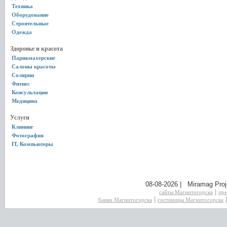
Техника
Оборудование
Строительные
Одежда
Здоровье и красота
Парикмахерские
Салоны красоты
Солярии
Фитнес
Консультации
Медицина
Услуги
Клининг
Фотография
IT, Компьютеры
08-08-2026 | Miramag Proj
|
сайты Магнитогорска
пре
|
банки Магнитогорска
гостиницы Магнитогорска