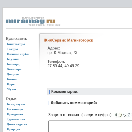
Куда сходить
ЖилСервис Магнитогорск
Кинотеатры
Адрес:
Театры
пр. К.Маркса, 73
Ночные клубы
Боулинг
Телефон:
Бильярд
27-89-44, 49-49-29
Аквапарк
Дворцы
Казино
Цирк
Музеи
|
Комментарии:
Отдых
|
Добавить комментарий:
Бани, сауны
Гостиницы
Праздники
Защита от спама: (введите цифры)
Турагенства
Дома отдыха
Природа