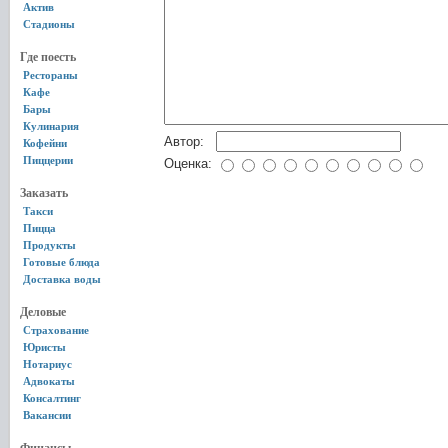
Актив
Стадионы
Где поесть
Рестораны
Кафе
Бары
Кулинария
Автор:
Кофейни
Пиццерии
Оценка:
Заказать
Такси
Пицца
Продукты
Готовые блюда
Доставка воды
Деловые
Страхование
Юристы
Нотариус
Адвокаты
Консалтинг
Вакансии