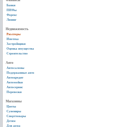
Финансы
Банки
ПИФы
Форекс
Лизинг
Недвижимость
Риэлторы
Ипотека
Застройщики
Оценка имущества
Строительство
Авто
Автосалоны
Подержанные авто
Автокредит
Автомойки
Автосервис
Перевозки
Магазины
Цветы
Сувениры
Спорттовары
Детям
Для дома