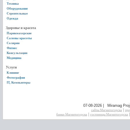
Техника
Оборудование
Строительные
Одежда
Здоровье и красота
Парикмахерские
Салоны красоты
Солярии
Фитнес
Консультации
Медицина
Услуги
Клининг
Фотография
IT, Компьютеры
07-08-2026 | Miramag Proj
|
сайты Магнитогорска
пре
|
банки Магнитогорска
гостиницы Магнитогорска