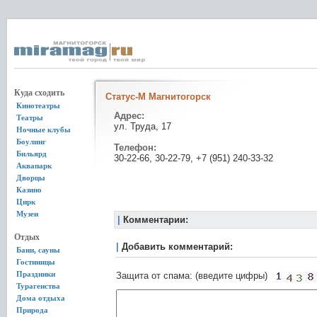
Куда сходить
Статус-М Магнитогорск
Кинотеатры
Адрес:
Театры
ул. Труда, 17
Ночные клубы
Боулинг
Телефон:
Бильярд
30-22-66, 30-22-79, +7 (951) 240-33-32
Аквапарк
Дворцы
Казино
Цирк
Музеи
|
Комментарии:
Отдых
|
Добавить комментарий:
Бани, сауны
Гостиницы
Праздники
Защита от спама: (введите цифры)
Турагенства
Дома отдыха
Природа