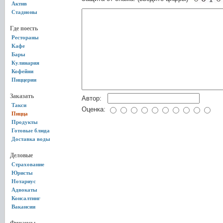
Актив
Стадионы
Где поесть
Рестораны
Кафе
Бары
Кулинария
Кофейни
Пиццерии
Заказать
Автор:
Такси
Оценка:
Пицца
Продукты
Готовые блюда
Доставка воды
Деловые
Страхование
Юристы
Нотариус
Адвокаты
Консалтинг
Вакансии