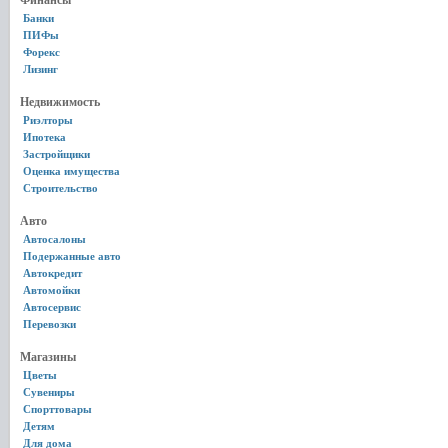
Финансы
Банки
ПИФы
Форекс
Лизинг
Недвижимость
Риэлторы
Ипотека
Застройщики
Оценка имущества
Строительство
Авто
Автосалоны
Подержанные авто
Автокредит
Автомойки
Автосервис
Перевозки
Магазины
Цветы
Сувениры
Спорттовары
Детям
Для дома