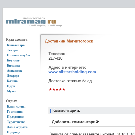
Куда сходить
Доставкин Магнитогорск
Кинотеатры
Театры
Телефон:
Ночные клубы
217-410
Боулинг
Бильярд
Адрес в интернете:
Аквапарк
www.allstarsholding.com
Дворцы
Доставка готовых блюд.
Казино
Цирк
Музеи
Отдых
Бани, сауны
|
Комментарии:
Гостиницы
Праздники
|
Добавить комментарий:
Турагенства
Дома отдыха
Природа
Защита от спама: (введите цифры)