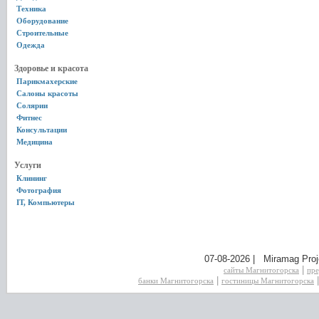
Техника
Оборудование
Строительные
Одежда
Здоровье и красота
Парикмахерские
Салоны красоты
Солярии
Фитнес
Консультации
Медицина
Услуги
Клининг
Фотография
IT, Компьютеры
07-08-2026 | Miramag Proj
|
сайты Магнитогорска
пре
|
банки Магнитогорска
гостиницы Магнитогорска