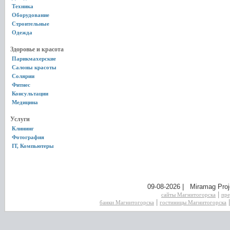
Техника
Оборудование
Строительные
Одежда
Здоровье и красота
Парикмахерские
Салоны красоты
Солярии
Фитнес
Консультации
Медицина
Услуги
Клининг
Фотография
IT, Компьютеры
09-08-2026 | Miramag Proj
|
сайты Магнитогорска
пре
|
банки Магнитогорска
гостиницы Магнитогорска