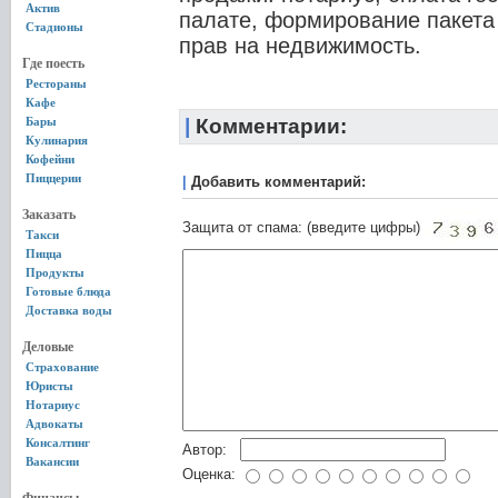
Актив
палате, формирование пакета
Стадионы
прав на недвижимость.
Где поесть
Рестораны
Кафе
Бары
|
Комментарии:
Кулинария
Кофейни
Пиццерии
|
Добавить комментарий:
Заказать
Защита от спама: (введите цифры)
Такси
Пицца
Продукты
Готовые блюда
Доставка воды
Деловые
Страхование
Юристы
Нотариус
Адвокаты
Консалтинг
Автор:
Вакансии
Оценка: