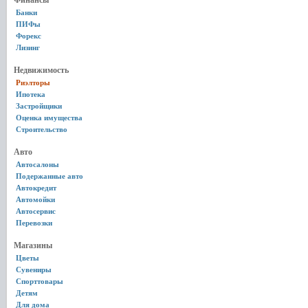
Финансы
Банки
ПИФы
Форекс
Лизинг
Недвижимость
Риэлторы
Ипотека
Застройщики
Оценка имущества
Строительство
Авто
Автосалоны
Подержанные авто
Автокредит
Автомойки
Автосервис
Перевозки
Магазины
Цветы
Сувениры
Спорттовары
Детям
Для дома