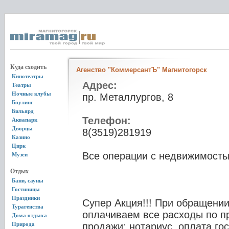
Куда сходить
Агенство "КоммерсантЪ" Магнитогорск
Кинотеатры
Адрес:
Театры
Ночные клубы
пр. Металлургов, 8
Боулинг
Бильярд
Телефон:
Аквапарк
Дворцы
8(3519)281919
Казино
Цирк
Все операции с недвижимость
Музеи
Отдых
Бани, сауны
Гостиницы
Праздники
Супер Акция!!! При обращении
Турагенства
оплачиваем все расходы по п
Дома отдыха
Природа
продажи: нотариус, оплата г