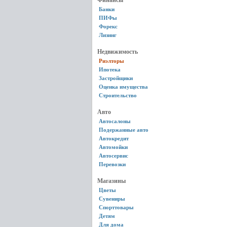
Финансы
Банки
ПИФы
Форекс
Лизинг
Недвижимость
Риэлторы
Ипотека
Застройщики
Оценка имущества
Строительство
Авто
Автосалоны
Подержанные авто
Автокредит
Автомойки
Автосервис
Перевозки
Магазины
Цветы
Сувениры
Спорттовары
Детям
Для дома