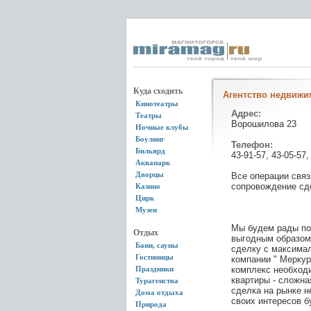
Куда сходить
Агентство недвижи
Кинотеатры
Адрес:
Театры
Ворошилова 23
Ночные клубы
Боулинг
Телефон:
Бильярд
43-91-57, 43-05-57,
Аквапарк
Дворцы
Все операции связ
сопровождение сд
Казино
Цирк
Музеи
Мы будем рады по
Отдых
выгодным образом,
Бани, сауны
сделку с максима
Гостиницы
компании " Меркур
Праздники
комплекс необходи
квартиры - сложна
Турагенства
сделка на рынке 
Дома отдыха
своих интересов 
Природа