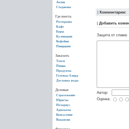
Актив
Стадионы
|
Комментарии:
Где поесть
Рестораны
|
Добавить комм
Кафе
Бары
Защита от спама:
Кулинария
Кофейни
Пиццерии
Заказать
Такси
Пицца
Продукты
Готовые блюда
Доставка воды
Деловые
Автор:
Страхование
Оценка:
Юристы
Нотариус
Адвокаты
Консалтинг
Вакансии