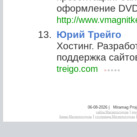
оформление DVD
http://www.vmagnitk
Юрий Трейго
Хостинг. Разрабо
поддержка сайто
treigo.com
06-08-2026 | Miramag Proj
|
сайты Магнитогорска
пре
|
банки Магнитогорска
гостиницы Магнитогорска