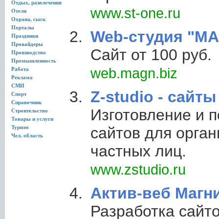
Отдых, развлечения
www.st-one.ru
Отели
Охрана, сыск
Порталы
Web-студия "МА
Праздники
Провайдеры
Сайт от 100 руб.
Производство
Промышленность
web.magn.biz
Работа
Реклама
СМИ
Z-studio - сайты
Спорт
Справочник
Изготовление и 
Строительство
Товары и услуги
Туризм
сайтов для орган
Чел. область
частных лиц.
www.zstudio.ru
Актив-веб Магн
Разработка сайто