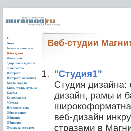
IT
Веб-студии Магни
Авто
Бизнес и финансы
Веб-студии
Животные
Здоровье и кросота
Знакомства
"Студия1"
Интернет
Интернет-магазины
Студия дизайна:
Карта города
Кино, театр, музыка
дизайн, рамы и б
Клубы
Компьютеры
Металл
широкоформатна
Недвижимость
Образование
веб-дизайн инкр
Общение
Общество
стразами в Магни
Отдых за городом