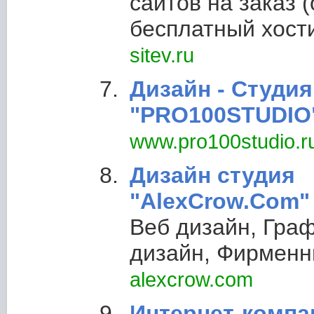
сайтов на заказ (
бесплатный хости
sitev.ru
Дизайн - Студия
"PRO100STUDIO
www.pro100studio.r
Дизайн студия
"AlexCrow.Com"
Веб дизайн, Гра
дизайн, Фирменн
alexcrow.com
Интернет-компа