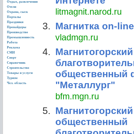
Интернете
Отдых, развлечения
Отели
litmagnit.narod.ru
Охрана, сыск
Порталы
Праздники
Магнитка on-line
Провайдеры
Производство
vladmgn.ru
Промышленность
Работа
Реклама
Магнитогорский
СМИ
Спорт
благотворител
Справочник
Строительство
общественный 
Товары и услуги
Туризм
"Металлург"
Чел. область
bfm.mgn.ru
Магнитогорский
общественный
благотворител