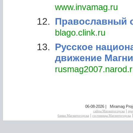
www.invamag.ru
Православный 
blago.clink.ru
Русское национ
движение Магни
rusmag2007.narod.r
06-08-2026 | Miramag Proj
|
сайты Магнитогорска
пре
|
банки Магнитогорска
гостиницы Магнитогорска