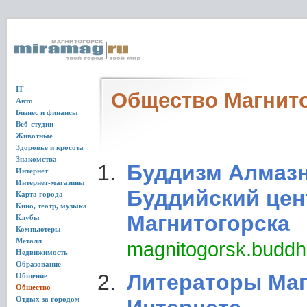
IT
Общество Магнит
Авто
Бизнес и финансы
Веб-студии
Животные
Здоровье и кросота
Знакомства
Буддизм Алмазн
Интернет
Интернет-магазины
Буддийский цен
Карта города
Кино, театр, музыка
Магнитогорска
Клубы
Компьютеры
Металл
magnitogorsk.buddh
Недвижимость
Образование
Литераторы Маг
Общение
Общество
Отдых за городом