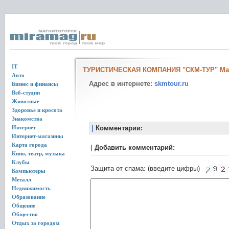
IT
ТУРИСТИЧЕСКАЯ КОМПАНИЯ "СКМ-ТУР" Маг
Авто
Адрес в интернете:
skmtour.ru
Бизнес и финансы
Веб-студии
Животные
Здоровье и кросота
Знакомства
Интернет
|
Комментарии:
Интернет-магазины
Карта города
|
Добавить комментарий:
Кино, театр, музыка
Клубы
Защита от спама: (введите цифры)
Компьютеры
Металл
Недвижимость
Образование
Общение
Общество
Отдых за городом