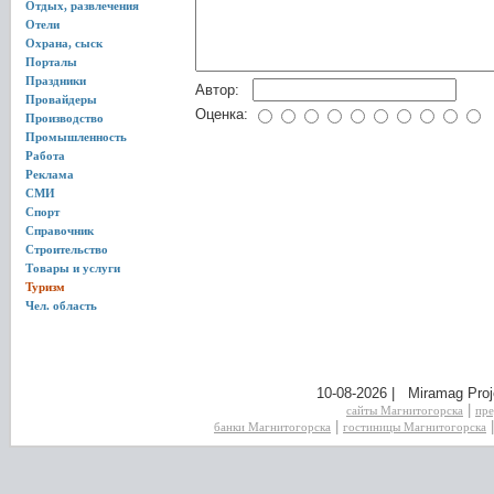
Отдых, развлечения
Отели
Охрана, сыск
Порталы
Праздники
Автор:
Провайдеры
Оценка:
Производство
Промышленность
Работа
Реклама
СМИ
Спорт
Справочник
Строительство
Товары и услуги
Туризм
Чел. область
10-08-2026 | Miramag Proj
|
сайты Магнитогорска
пре
|
банки Магнитогорска
гостиницы Магнитогорска