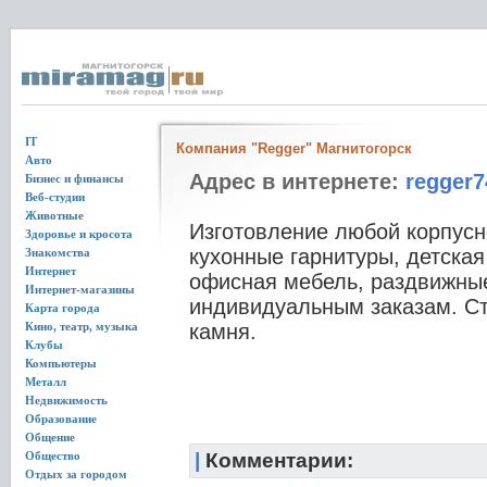
IT
Компания "Regger" Магнитогорск
Авто
Адрес в интернете:
regger7
Бизнес и финансы
Веб-студии
Животные
Изготовление любой корпусн
Здоровье и кросота
кухонные гарнитуры, детская
Знакомства
Интернет
офисная мебель, раздвижные 
Интернет-магазины
индивидуальным заказам. С
Карта города
Кино, театр, музыка
камня.
Клубы
Компьютеры
Металл
Недвижимость
Образование
Общение
Общество
|
Комментарии:
Отдых за городом