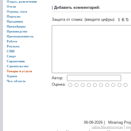
Отдых, развлечения
Отели
|
Добавить комментарий:
Охрана, сыск
Порталы
Защита от спама: (введите цифры)
Праздники
Провайдеры
Производство
Промышленность
Работа
Реклама
СМИ
Спорт
Справочник
Строительство
Товары и услуги
Туризм
Автор:
Чел. область
Оценка:
06-08-2026 | Miramag Proj
|
сайты Магнитогорска
пре