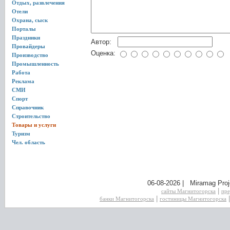
Отдых, развлечения
Отели
Охрана, сыск
Порталы
Праздники
Автор:
Провайдеры
Оценка:
Производство
Промышленность
Работа
Реклама
СМИ
Спорт
Справочник
Строительство
Товары и услуги
Туризм
Чел. область
06-08-2026 | Miramag Proj
|
сайты Магнитогорска
пре
|
банки Магнитогорска
гостиницы Магнитогорска