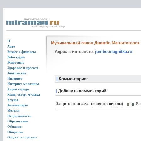
IT
Музыкальный салон Джамбо Магнитогорск
Авто
Адрес в интернете:
jumbo.magnitka.ru
Бизнес и финансы
Веб-студии
Животные
Здоровье и кросота
Знакомства
Интернет
|
Комментарии:
Интернет-магазины
Карта города
|
Добавить комментарий:
Кино, театр, музыка
Клубы
Защита от спама: (введите цифры)
Компьютеры
Металл
Недвижимость
Образование
Общение
Общество
Отдых за городом