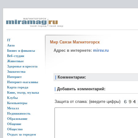
IT
Мир Связи Магнитогорск
Авто
Адрес в интернете:
mirsv.ru
Бизнес и финансы
Веб-студии
Животные
Здоровье и кросота
Знакомства
Интернет
|
Комментарии:
Интернет-магазины
Карта города
|
Добавить комментарий:
Кино, театр, музыка
Клубы
Защита от спама: (введите цифры)
Компьютеры
Металл
Недвижимость
Образование
Общение
Общество
Отдых за городом