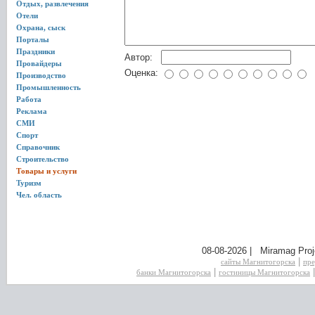
Отдых, развлечения
Отели
Охрана, сыск
Порталы
Праздники
Автор:
Провайдеры
Оценка:
Производство
Промышленность
Работа
Реклама
СМИ
Спорт
Справочник
Строительство
Товары и услуги
Туризм
Чел. область
08-08-2026 | Miramag Proj
|
сайты Магнитогорска
пре
|
банки Магнитогорска
гостиницы Магнитогорска