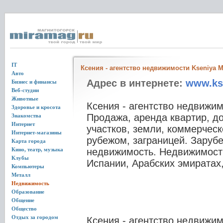
IT
Ксения - агентство недвижимости Kseniya 
Авто
Адрес в интернете:
www.ks
Бизнес и финансы
Веб-студии
Животные
Ксения - агентство недвижим
Здоровье и кросота
Продажа, аренда квартир, до
Знакомства
Интернет
участков, земли, коммерчес
Интернет-магазины
рубежом, заграницей. Заруб
Карта города
Кино, театр, музыка
недвижимость. Недвижимость
Клубы
Испании, Арабских эмиратах
Компьютеры
Металл
Недвижимость
Образование
Общение
Общество
Отдых за городом
Ксения - агентство недвижим