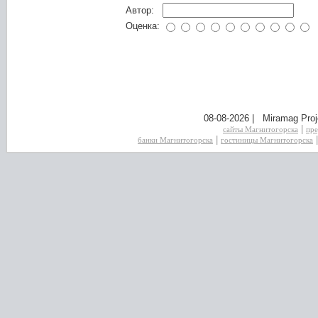
Автор:
Оценка:
08-08-2026 | Miramag Proj
|
сайты Магнитогорска
пре
|
банки Магнитогорска
гостиницы Магнитогорска