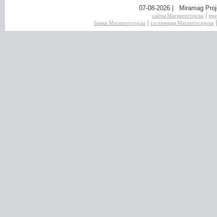
07-08-2026 | Miramag Proj
|
сайты Магнитогорска
пре
|
банки Магнитогорска
гостиницы Магнитогорска