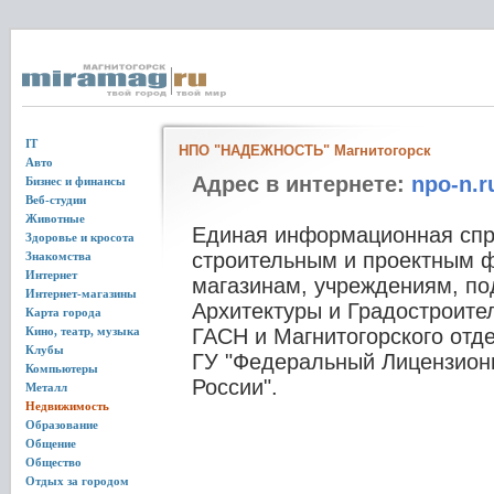
IT
НПО "НАДЕЖНОСТЬ" Магнитогорск
Авто
Адрес в интернете:
npo-n.r
Бизнес и финансы
Веб-студии
Животные
Единая информационная спр
Здоровье и кросота
строительным и проектным 
Знакомства
Интернет
магазинам, учреждениям, по
Интернет-магазины
Архитектуры и Градостроител
Карта города
Кино, театр, музыка
ГАСН и Магнитогорского отд
Клубы
ГУ "Федеральный Лицензион
Компьютеры
России".
Металл
Недвижимость
Образование
Общение
Общество
Отдых за городом